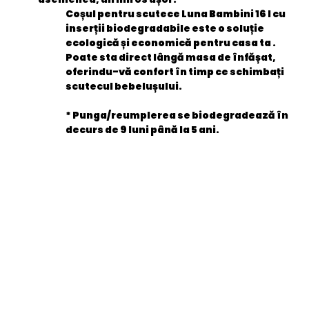
Coșul pentru scutece Luna Bambini 16 l cu
inserții biodegradabile este
o soluție
ecologică și economică pentru casa ta
.
Poate sta direct lângă masa de înfășat,
oferindu-vă confort în timp ce schimbați
scutecul bebelușului.
* Punga/reumplerea se biodegradează în
decurs de 9 luni până la 5 ani.
General
categorie 4
Poland
EAN
7340217100449
Stare produs
Nou
item.product_type
BAA