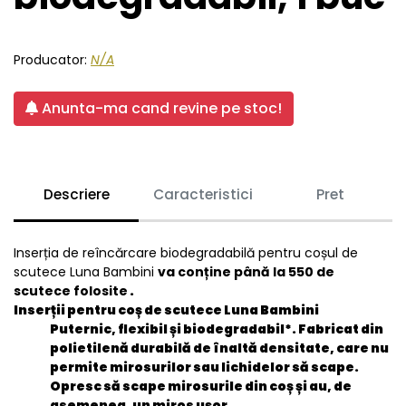
Producator:
N/A
Anunta-ma cand revine pe stoc!
Descriere
Caracteristici
Pret
Inserția de reîncărcare biodegradabilă pentru coșul de
scutece Luna Bambini
va conține până la 550 de
scutece folosite
.
Inserții pentru coș de scutece Luna Bambini
Puternic, flexibil și biodegradabil*. Fabricat din
polietilenă durabilă de înaltă densitate, care nu
permite mirosurilor sau lichidelor să scape.
Opresc să scape mirosurile din coș și au, de
asemenea, un miros ușor.