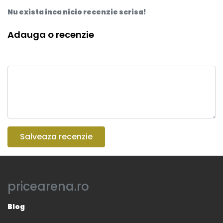
Nu exista inca nicio recenzie scrisa!
Adauga o recenzie
Salveaza recenzie
pricearena.ro
Blog