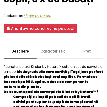
Producator:
Kinder by Nature
Anunta-ma cand revine pe stoc!
Descriere
Caracteristici
Pret
Pachetul de trei Kinder by Nature™ este un set de șervețele
umede
biodegradabile
care curăță și îngrijesc perfect
pielea delicată a bebelușilor și copiilor.
Formula se
bazează pe 99% apă cu adaos de componente
naturale din plante
.
De ce sunt speciale șervețelele Kinder by Nature™?
Compoziție simplă pe bază de apă filtrată,
aditivi pentru plante: pulpă de lemn și betaină
obținute din sfeclă de zahăr, sunt inodore și