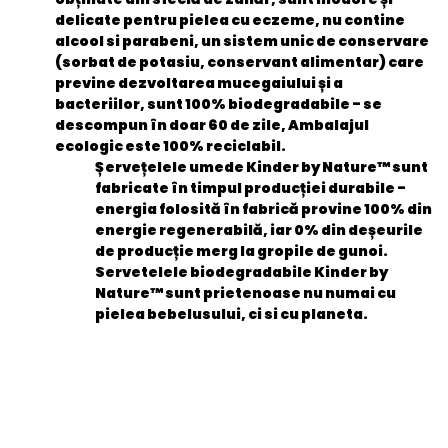
delicate pentru pielea cu eczeme, nu contine
alcool si parabeni, un sistem unic de conservare
(sorbat de potasiu, conservant alimentar) care
previne dezvoltarea mucegaiului și a
bacteriilor, sunt 100% biodegradabile - se
descompun în doar 60 de zile, Ambalajul
ecologic este 100% reciclabil.
Șervețelele umede Kinder by Nature™ sunt
fabricate în timpul producției durabile -
energia folosită în fabrică provine 100% din
energie regenerabilă, iar 0% din deșeurile
de producție merg la gropile de gunoi.
Servetelele biodegradabile Kinder by
Nature™ sunt prietenoase nu numai cu
pielea bebelusului, ci si cu planeta.
General
categorie 4
Poland
EAN
5905450160418