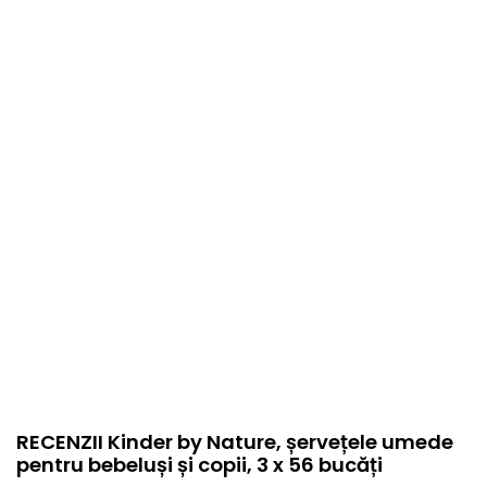
Stare produs
Nou
item.product_type
BAA
RECENZII Kinder by Nature, șervețele umede
pentru bebeluși și copii, 3 x 56 bucăți