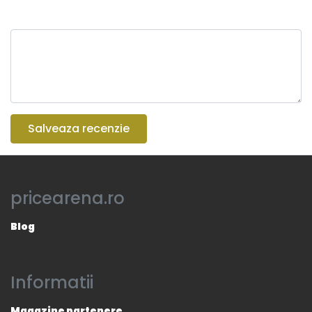
Salveaza recenzie
pricearena.ro
Blog
Informatii
Magazine partenere