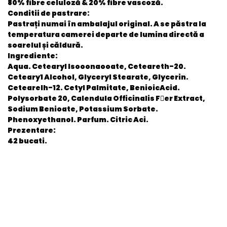
80% fibre celuloză & 20% fibre vascoză.
Conditii de pastrare:
Pastrați numai în ambalajul original. A se păstra la
temperatura camerei departe de lumina directă a
soarelul și căldură.
Ingrediente:
Aqua. Cetearyl lsooonaooate, Ceteareth-20.
Ceteary1 Alcohol, Glyceryl Stearate, Glycerin.
Cetearelh-12. Cetyl Palmitate, BenioicAcid.
Polysorbate 20, Calendula Officinalis F􀁱er Extract,
Sodium Benioate, Potassium Sorbate.
Phenoxyethanol. Parfum. Citric Aci.
Prezentare:
42 bucati.
General
EAN
6422876002034
Stare produs
Nou
item.product_type
Child