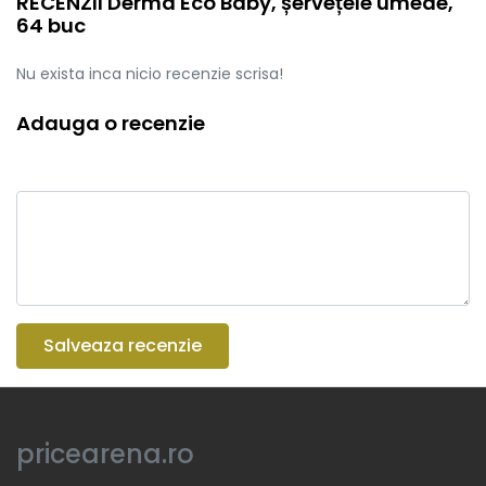
RECENZII Derma Eco Baby, șervețele umede,
64 buc
Nu exista inca nicio recenzie scrisa!
Adauga o recenzie
Salveaza recenzie
pricearena.ro