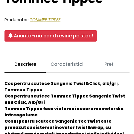
Producator:
TOMMEE TIPPEE
Anunta-ma cand revine pe stoc!
Descriere
Caracteristici
Pret
Cos pentru scutece Sangenic Twist&Click, alb/gri,
Tommee Tippee
Cos pentru scutece Tommee Tippee Sangenic Twist
and Click, Alb/Gri
Tommee Tippee face viata mai usoara mamelor din
intreaga lume
Cosul pentru scutece Sangenic Tec Twist este
prevazut cu sistemul inovator twist&wrap, cu
ajutorul caruia puteti impacheta si sigila individual