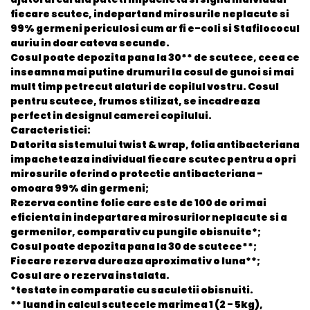
fiecare scutec, indepartand mirosurile neplacute si
99% germeni periculosi cum ar fi e-coli si Stafilococul
auriu in doar cateva secunde.
Cosul poate depozita pana la 30** de scutece, ceea ce
inseamna mai putine drumuri la cosul de gunoi si mai
mult timp petrecut alaturi de copilul vostru. Cosul
pentru scutece, frumos stilizat, se incadreaza
perfect in designul camerei copilului.
Caracteristici
:
Datorita sistemului twist & wrap, folia antibacteriana
impacheteaza individual fiecare scutec pentru a opri
mirosurile oferind o protectie antibacteriana -
omoara 99% din germeni;
Rezerva contine folie care este de 100 de ori mai
eficienta in indepartarea mirosurilor neplacute si a
germenilor, comparativ cu pungile obisnuite*;
Cosul poate depozita pana la 30 de scutece**;
Fiecare rezerva dureaza aproximativ o luna**;
Cosul are o rezerva instalata.
*testate in comparatie cu saculetii obisnuiti.
** luand in calcul scutecele marimea 1 (2 - 5kg),