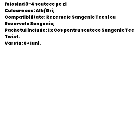
folosind 3-4 scutece pe zi
Culoare cos: Alb/Gri;
Compatibilitate: Rezervele Sangenic Tec si cu
Rezervele Sangenic;
Pachetul include: 1 x Cos pentru scutece Sangenic Tec
Twist.
Varsta: 0+ luni.
General
EAN
5010415510013
Stare produs
Nou
item.product_type
Child