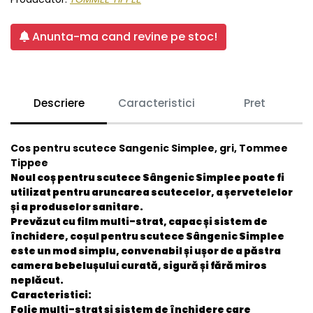
Anunta-ma cand revine pe stoc!
Descriere
Caracteristici
Pret
Cos pentru scutece Sangenic Simplee, gri, Tommee
Tippee
Noul coș pentru scutece Sângenic Simplee poate fi
utilizat pentru aruncarea scutecelor, a șervetelelor
și a produselor sanitare.
Prevăzut cu film multi-strat, capac și sistem de
închidere, coșul pentru scutece Sângenic Simplee
este un mod simplu, convenabil și ușor de a păstra
camera bebelușului curată, sigură și fără miros
neplăcut.
Caracteristici:
Folie multi-strat și sistem de închidere care