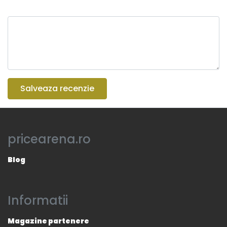
Salveaza recenzie
pricearena.ro
Blog
Informatii
Magazine partenere