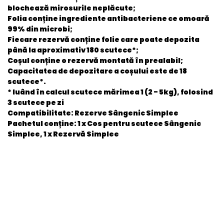
blochează mirosurile neplăcute;
Folia conține ingrediente antibacteriene ce omoară
99% din microbi;
Fiecare rezervă conține folie care poate depozita
până la aproximativ 180 scutece*;
Coșul conține o rezervă montată în prealabil;
Capacitatea de depozitare a coșului este de 18
scutece*.
* luând în calcul scutece mărimea 1 (2 - 5kg), folosind
3 scutece pe zi
Compatibilitate:
Rezerve Sângenic Simplee
Pachetul conține:
1 x Cos pentru scutece Sângenic
Simplee, 1 x Rezervă Simplee
General
EAN
5010415700315
Stare produs
Nou
item.product_type
Child