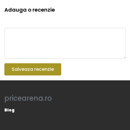
Adauga o recenzie
Salveaza recenzie
pricearena.ro
Blog