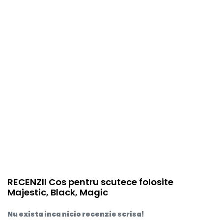
item.product_type
Child
RECENZII Cos pentru scutece folosite
Majestic, Black, Magic
Nu exista inca nicio recenzie scrisa!