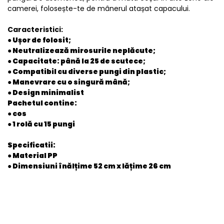
camerei, folosește-te de mânerul atașat capacului.
Caracteristici:
● Ușor de folosit;
● Neutralizează mirosurile neplăcute;
● Capacitate: până la 25 de scutece;
● Compatibil cu diverse pungi din plastic;
● Manevrare cu o singură mână;
● Design minimalist
Pachetul contine:
● cos
● 1 rolă cu 15 pungi
Specificatii:
● Material PP
● Dimensiuni înălțime 52 cm x lățime 26 cm
General
EAN
9501774472747
Stare produs
Nou