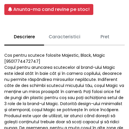
Anunta-ma cand revine pe stoc!
Descriere
Caracteristici
Pret
Cos pentru scutece folosite Majestic, Black, Magic
[9501774472747]
Coșul pentru aruncarea scutecelor al brand-ului Magic
este ideal atât în baie cât și în camera copilului, deoarece
nu permite răspândirea mirosurilor neplăcute. Indiferent
câte de des schimbi scutecul micuțului tău, coșul Magic va
menține un miros proaspăt în cameră. Poți folosi orice fel
de pungi din plastic pentru coș sau poți achiziționa setul de
3 role de la brand-ul Magic. Datorită design-ului minimalist
și atemporal, coșul Magic se potrivește în orice încăpere.
Produsul este ușor de utilizat, iar atunci când dorești să
golești conținutul trebuie doar să scoți capacul și să ridici
punga. De asemenea, pentru a muta coșul în alte zone ale