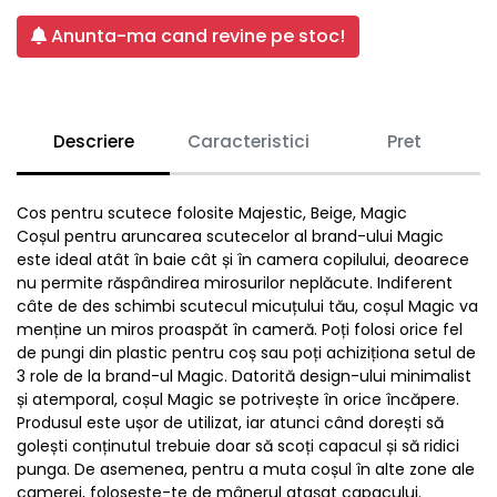
Anunta-ma cand revine pe stoc!
Descriere
Caracteristici
Pret
Cos pentru scutece folosite Majestic, Beige, Magic
Coșul pentru aruncarea scutecelor al brand-ului Magic
este ideal atât în baie cât și în camera copilului, deoarece
nu permite răspândirea mirosurilor neplăcute. Indiferent
câte de des schimbi scutecul micuțului tău, coșul Magic va
menține un miros proaspăt în cameră. Poți folosi orice fel
de pungi din plastic pentru coș sau poți achiziționa setul de
3 role de la brand-ul Magic. Datorită design-ului minimalist
și atemporal, coșul Magic se potrivește în orice încăpere.
Produsul este ușor de utilizat, iar atunci când dorești să
golești conținutul trebuie doar să scoți capacul și să ridici
punga. De asemenea, pentru a muta coșul în alte zone ale
camerei, folosește-te de mânerul atașat capacului.