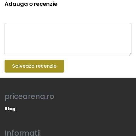
Adauga o recenzie
Salveaza recenzie
pricearena.ro
Blog
Informatii