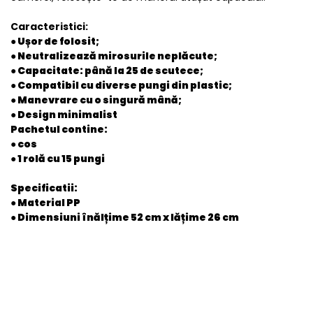
Caracteristici:
● Ușor de folosit;
● Neutralizează mirosurile neplăcute;
● Capacitate: până la 25 de scutece;
● Compatibil cu diverse pungi din plastic;
● Manevrare cu o singură mână;
● Design minimalist
Pachetul contine:
● cos
● 1 rolă cu 15 pungi
Specificatii:
● Material PP
● Dimensiuni înălțime 52 cm x lățime 26 cm
General
EAN
9505347865738
Stare produs
Nou