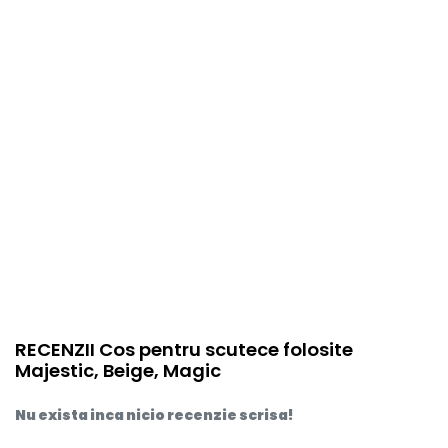
item.product_type
Child
RECENZII Cos pentru scutece folosite
Majestic, Beige, Magic
Nu exista inca nicio recenzie scrisa!