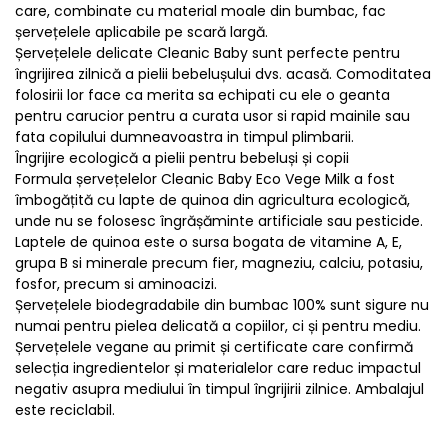
care, combinate cu material moale din bumbac, fac
șervețelele aplicabile pe scară largă.
Șervețelele delicate Cleanic Baby sunt perfecte pentru
îngrijirea zilnică a pielii bebelușului dvs. acasă. Comoditatea
folosirii lor face ca merita sa echipati cu ele o geanta
pentru carucior pentru a curata usor si rapid mainile sau
fata copilului dumneavoastra in timpul plimbarii.
Îngrijire ecologică a pielii pentru bebeluși și copii
Formula șervețelelor Cleanic Baby Eco Vege Milk a fost
îmbogățită cu lapte de quinoa din agricultura ecologică,
unde nu se folosesc îngrășăminte artificiale sau pesticide.
Laptele de quinoa este o sursa bogata de vitamine A, E,
grupa B si minerale precum fier, magneziu, calciu, potasiu,
fosfor, precum si aminoacizi.
Șervețelele biodegradabile din bumbac 100% sunt sigure nu
numai pentru pielea delicată a copiilor, ci și pentru mediu.
Șervețelele vegane au primit și certificate care confirmă
selecția ingredientelor și materialelor care reduc impactul
negativ asupra mediului în timpul îngrijirii zilnice. Ambalajul
este reciclabil.