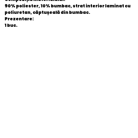
90% poliester, 10% bumbac, strat interior laminat cu
poliuretan, căptușeală din bumbac.
Prezentare:
1 buc.
General
EAN
5060575632230
Stare produs
Nou
item.product_type
Child