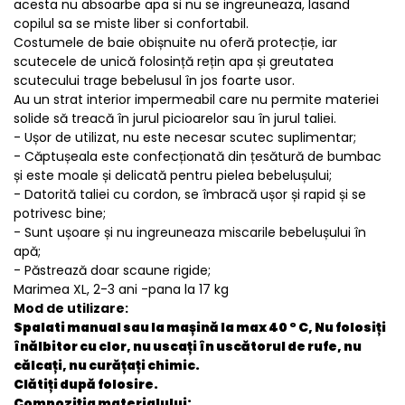
acesta nu absoarbe apa si nu se ingreuneaza, lasand
copilul sa se miste liber si confortabil.
Costumele de baie obișnuite nu oferă protecție, iar
scutecele de unică folosință rețin apa și greutatea
scutecului trage bebelusul în jos foarte usor.
Au un strat interior impermeabil care nu permite materiei
solide să treacă în jurul picioarelor sau în jurul taliei.
- Ușor de utilizat, nu este necesar scutec suplimentar;
- Căptușeala este confecționată din țesătură de bumbac
și este moale și delicată pentru pielea bebelușului;
- Datorită taliei cu cordon, se îmbracă ușor și rapid și se
potrivesc bine;
- Sunt ușoare și nu ingreuneaza miscarile bebelușului în
apă;
- Păstrează doar scaune rigide;
Marimea XL, 2-3 ani -pana la 17 kg
Mod de utilizare:
Spalati manual sau la mașină la max 40 ° C, Nu folosiți
înălbitor cu clor, nu uscați în uscătorul de rufe, nu
călcați, nu curățați chimic.
Clătiți după folosire.
Compoziția materialului: