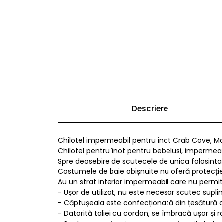
Descriere
Chilotel impermeabil pentru inot Crab Cove, Ma
Chilotel pentru înot pentru bebelusi, impermeab
Spre deosebire de scutecele de unica folosinta d
Costumele de baie obișnuite nu oferă protecție, 
Au un strat interior impermeabil care nu permite m
- Ușor de utilizat, nu este necesar scutec supli
- Căptușeala este confecționată din țesătură d
- Datorită taliei cu cordon, se îmbracă ușor și ra