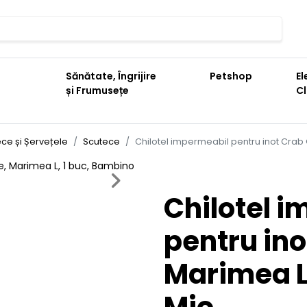
Sănătate, Îngrijire
Petshop
El
și Frumusețe
C
ce și Șervețele
Scutece
Chilotel impermeabil pentru inot Crab
Next
Chilotel 
pentru ino
Marimea L