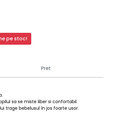
e pe stoc!
Pret
a.
ul sa se miste liber si confortabil.
i trage bebelusul în jos foarte usor.