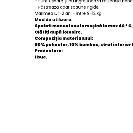
- Sunt ușoare și nu ingreuneaza miscarile bebel
- Păstrează doar scaune rigide;
Marimea L, 1-2 ani - intre 9-12 kg
Mod de utilizare:
Spalati manual sau la mașină la max 40 ° C, N
Clătiți după folosire.
Compoziția materialului:
90% poliester, 10% bumbac, strat interior
Prezentare:
1 buc.
General
EAN
Stare produs
item.product_type