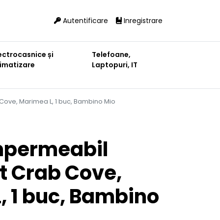
Autentificare
Inregistrare
ectrocasnice și
Telefoane,
limatizare
Laptopuri, IT
 Cove, Marimea L, 1 buc, Bambino Mio
impermeabil
t Crab Cove,
, 1 buc, Bambino