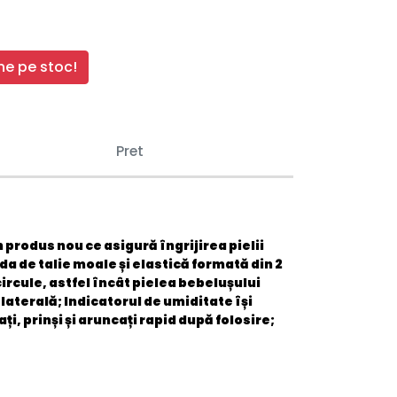
e pe stoc!
Pret
 produs nou ce asigură îngrijirea pielii
 de talie moale și elastică formată din 2
ircule, astfel încât pielea bebelușului
 laterală; Indicatorul de umiditate își
i, prinși și aruncați rapid după folosire;