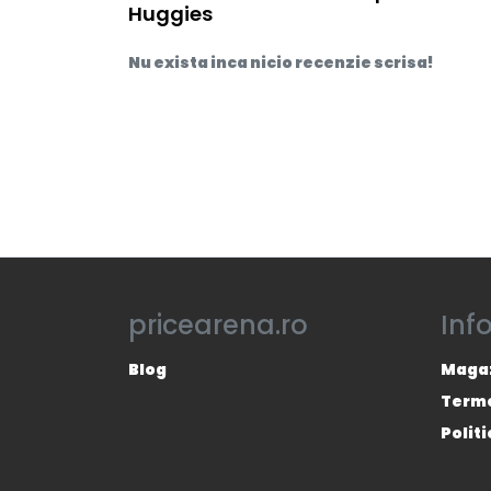
Huggies
Nu exista inca nicio recenzie scrisa!
pricearena.ro
Inf
Blog
Magaz
Termen
Polit