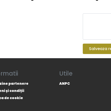
Salveaza r
ormatii
Utile
ine partenere
ANPC
i și condiții
ica de cookie