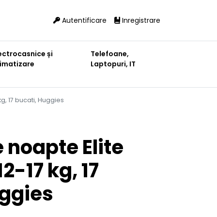
Autentificare
Inregistrare
ectrocasnice și
Telefoane,
limatizare
Laptopuri, IT
 kg, 17 bucati, Huggies
e noapte Elite
12-17 kg, 17
uggies