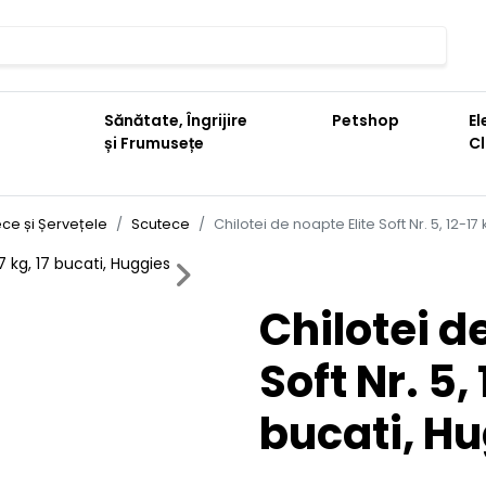
Sănătate, Îngrijire
Petshop
El
și Frumusețe
C
ce și Șervețele
Scutece
Chilotei de noapte Elite Soft Nr. 5, 12-17
Next
Chilotei d
Soft Nr. 5, 
bucati, H