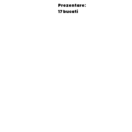
Prezentare:
17 bucati
General
EAN
Stare produs
item.product_type