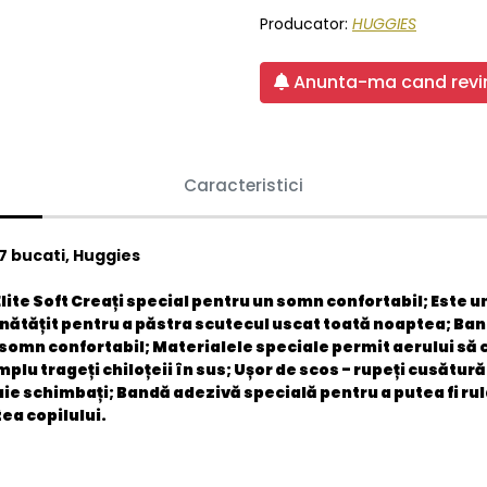
Producator:
HUGGIES
Anunta-ma cand revin
Caracteristici
 17 bucati, Huggies
te Soft Creați special pentru un somn confortabil; Este un
tățit pentru a păstra scutecul uscat toată noaptea; Banda
 somn confortabil; Materialele speciale permit aerului să c
plu trageți chiloțeii în sus; Ușor de scos - rupeți cusătură
e schimbați; Bandă adezivă specială pentru a putea fi rulaț
ea copilului.