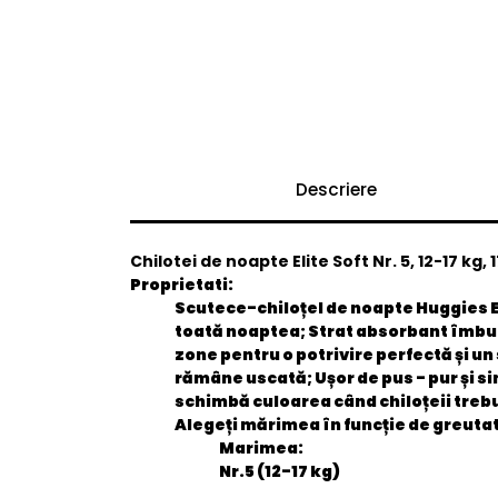
Descriere
Chilotei de noapte Elite Soft Nr. 5, 12-17 kg,
Proprietati:
Scutece-chiloțel de noapte Huggies Eli
toată noaptea; Strat absorbant îmbună
zone pentru o potrivire perfectă și un
rămâne uscată; Ușor de pus - pur și sim
schimbă culoarea când chiloțeii trebui
Alegeți mărimea în funcție de greutat
Marimea:
Nr.5 (12-17 kg)