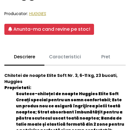
Producator:
HUGGIES
Anunta-ma cand revine pe stoc!
Descriere
Caracteristici
Pret
Chilotei de noapte Elite Soft Nr. 3, 6-11 kg, 23 bucati,
Huggies
Proprietati:
Scutece-chiloțel de noapte Huggies Elite Soft
Creați special pentru un somn confortabil; Este
un produs nou ce asigură îngrijirea pielii toată
noaptea; Strat absorbant îmbunătățit pentru a
păstra scutecul uscat toată noaptea; Banda de
talie moale și elastică formată din 2 zone pentru