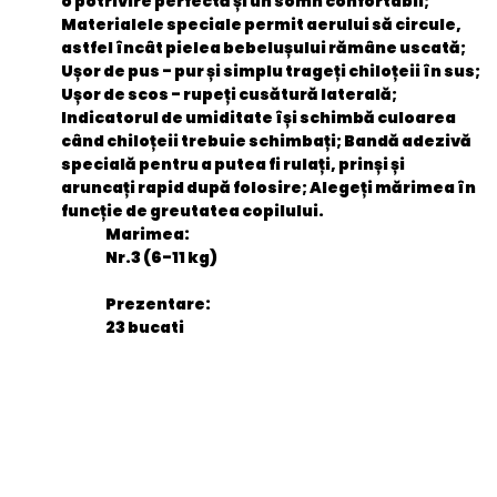
o potrivire perfectă și un somn confortabil;
Materialele speciale permit aerului să circule,
astfel încât pielea bebelușului rămâne uscată;
Ușor de pus - pur și simplu trageți chiloțeii în sus;
Ușor de scos - rupeți cusătură laterală;
Indicatorul de umiditate își schimbă culoarea
când chiloțeii trebuie schimbați; Bandă adezivă
specială pentru a putea fi rulați, prinși și
aruncați rapid după folosire; Alegeți mărimea în
funcție de greutatea copilului.
Marimea:
Nr.3 (6-11 kg)
Prezentare:
23 bucati
General
EAN
5029053548159
Stare produs
Nou