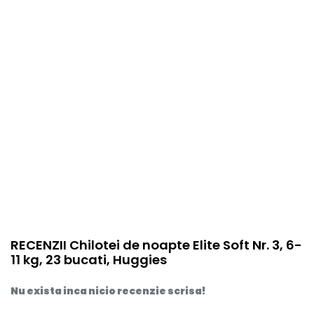
item.product_type
Child
RECENZII Chilotei de noapte Elite Soft Nr. 3, 6-
11 kg, 23 bucati, Huggies
Nu exista inca nicio recenzie scrisa!