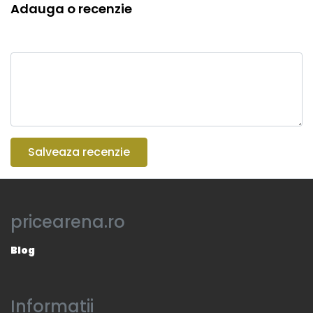
Adauga o recenzie
Salveaza recenzie
pricearena.ro
Blog
Informatii