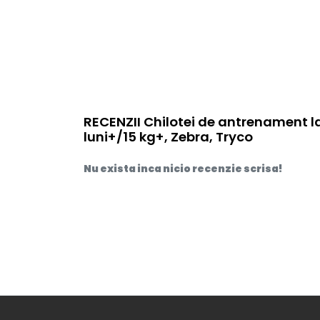
RECENZII Chilotei de antrenament la
luni+/15 kg+, Zebra, Tryco
Nu exista inca nicio recenzie scrisa!