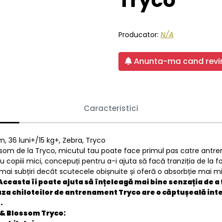
Tryco
Producator:
N/A
Anunta-ma cand revin
Caracteristici
, 36 luni+/15 kg+, Zebra, Tryco
som de la Tryco, micutul tau poate face primul pas catre antren
u copiii mici, concepuți pentru a-i ajuta să facă tranziția de la fol
ie mai subțiri decât scutecele obișnuite și oferă o absorbție mai 
 Aceasta îi poate ajuta să înțeleagă mai bine senzația de a 
Baza chiloteilor de antrenament Tryco are o căptușeală int
.
 & Blossom Tryco: