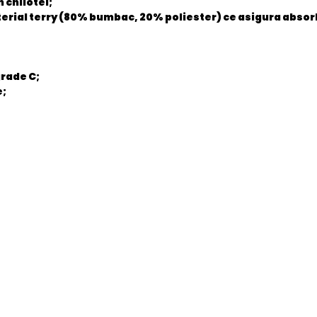
 chilotei;
aterial terry (80% bumbac, 20% poliester) ce asigura absor
grade C;
e;
8720663939319
Nou
Child