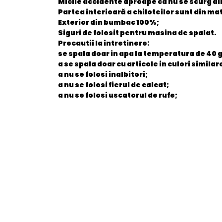
Micile accidente aproape ca nu se scurg din
Partea interioară a chiloteilor sunt din m
Exterior din bumbac 100%;
Siguri de folosit pentru masina de spalat.
Precautii la intretinere:
se spala doar in apa la temperatura de 40 
a se spala doar cu articole in culori similar
a nu se folosi inalbitori;
a nu se folosi fierul de calcat;
a nu se folosi uscatorul de rufe;
General
EAN
Stare produs
item.product_type