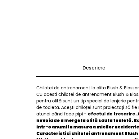
Descriere
Chilotei de antrenament la olita Blush & Blossom
Cu acesti chilotei de antrenament Blush & Blos
pentru olită sunt un tip special de lenjerie pentr
de toaletă. Acești chiloței sunt proiectați să f
atunci când face pipi -
efectul de tresarire
.
nevoia de a merge la olită sau la toaletă. 
intr-o anumita masura a micilor accidente
Caracteristici chilotei antrenament Blush