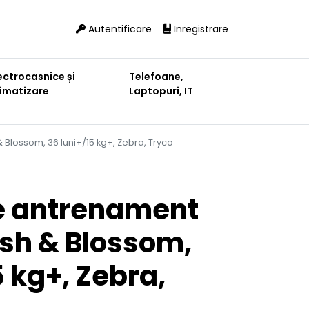
Autentificare
Inregistrare
ectrocasnice și
Telefoane,
limatizare
Laptopuri, IT
& Blossom, 36 luni+/15 kg+, Zebra, Tryco
de antrenament
lush & Blossom,
5 kg+, Zebra,