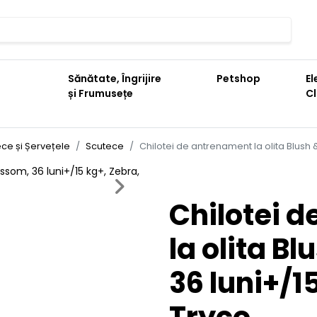
Sănătate, Îngrijire
Petshop
El
și Frumusețe
C
ce și Șervețele
Scutece
Chilotei de antrenament la olita Blush 
Next
Chilotei 
la olita B
36 luni+/1