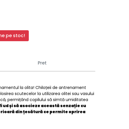
e pe stoc!
Pret
amentul la olita! Chiloțeii de antrenament
osirea scutecelor la utilizarea olitei sau vasului
mică, permițând copilului să simtă umiditatea
fi ud și să asocieze această senzație cu
erioară din țesătură ce permite oprirea