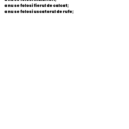
a nu se folosi fierul de calcat;
a nu se folosi uscatorul de rufe;
General
EAN
8720663939371
Stare produs
Nou
item.product_type
Child