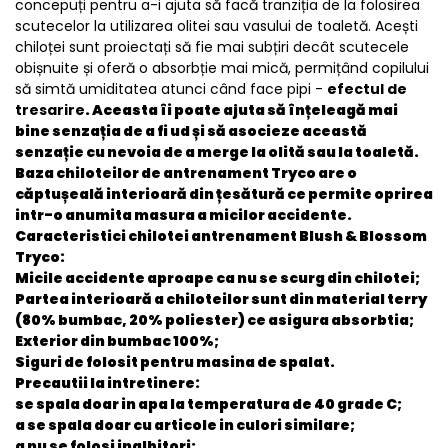
concepuți pentru a-i ajuta să facă tranziția de la folosirea
scutecelor la utilizarea olitei sau vasului de toaletă. Acești
chiloței sunt proiectați să fie mai subțiri decât scutecele
obișnuite și oferă o absorbție mai mică, permițând copilului
să simtă umiditatea atunci când face pipi -
efectul de
tresarire
. Aceasta îi poate ajuta să înțeleagă mai
bine senzația de a fi ud și să asocieze această
senzație cu nevoia de a merge la olită sau la toaletă.
Baza chiloteilor de antrenament Tryco are o
căptușeală interioară din țesătură ce permite oprirea
intr-o anumita masura a micilor accidente.
Caracteristici chilotei antrenament Blush & Blossom
Tryco:
Micile accidente aproape ca nu se scurg din chilotei;
Partea interioară a chiloteilor sunt din material terry
(80% bumbac, 20% poliester) ce asigura absorbtia;
Exterior din bumbac 100%;
Siguri de folosit pentru masina de spalat.
Precautii la intretinere:
se spala doar in apa la temperatura de 40 grade C;
a se spala doar cu articole in culori similare;
a nu se folosi inalbitori;