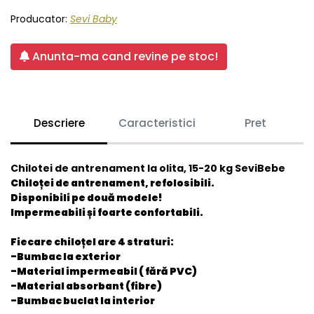
Producator:
Sevi Baby
Anunta-ma cand revine pe stoc!
Descriere
Caracteristici
Pret
Chilotei de antrenament la olita, 15-20 kg SeviBebe
Chiloței de antrenament, refolosibili.
Disponibili pe două modele!
Impermeabili și foarte confortabili.
Fiecare chiloțel are 4 straturi:
-Bumbac la exterior
-Material impermeabil ( fără PVC)
-Material absorbant (fibre)
-Bumbac buclat la interior