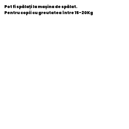
Pot fi spălați la mașina de spălat.
Pentru copii cu greutatea între 15-20Kg
General
EAN
8692241306212
Stare produs
Nou
item.product_type
Child