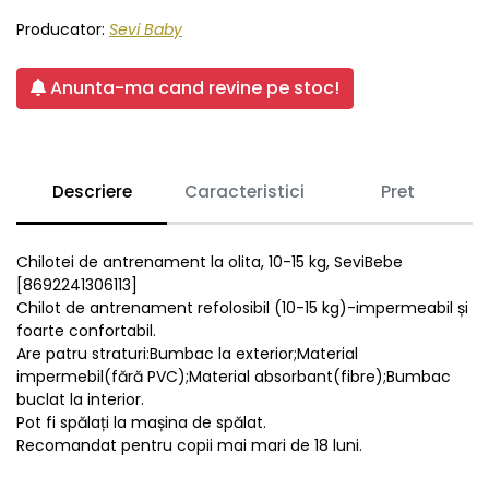
Producator:
Sevi Baby
Anunta-ma cand revine pe stoc!
Descriere
Caracteristici
Pret
Chilotei de antrenament la olita, 10-15 kg, SeviBebe
[8692241306113]
Chilot de antrenament refolosibil (10-15 kg)-impermeabil și
foarte confortabil.
Are patru straturi:Bumbac la exterior;Material
impermebil(fără PVC);Material absorbant(fibre);Bumbac
buclat la interior.
Pot fi spălați la mașina de spălat.
Recomandat pentru copii mai mari de 18 luni.