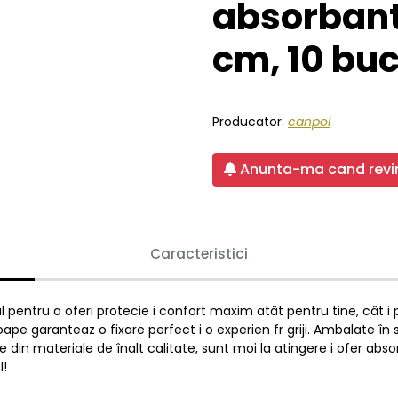
absorbant
cm, 10 buc
Producator:
canpol
Anunta-ma cand revin
Caracteristici
al pentru a oferi protecie i confort maxim atât pentru tine, cât 
pe garanteaz o fixare perfect i o experien fr griji. Ambalate în 
ate din materiale de înalt calitate, sunt moi la atingere i ofer abs
l!