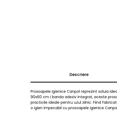
Descriere
Prosoapele igienice Canpol reprezint soluia ide
90x60 cm i banda adeziv integrat, aceste prosoa
practicile ideale pentru uzul zilnic. Fiind fabric
o igien impecabil cu prosoapele igienice Canpo