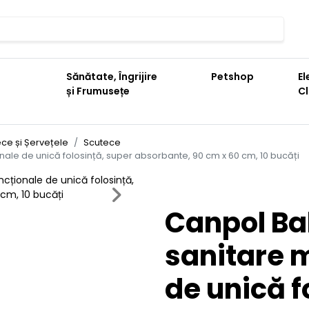
Sănătate, Îngrijire
Petshop
El
și Frumusețe
C
ce și Șervețele
Scutece
ale de unică folosință, super absorbante, 90 cm x 60 cm, 10 bucăți
Next
Canpol Ba
sanitare m
de unică f