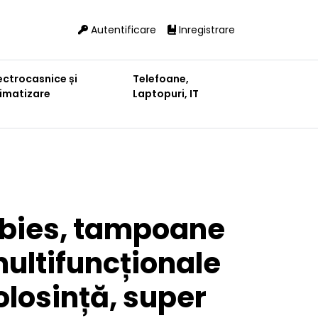
Autentificare
Inregistrare
ectrocasnice și
Telefoane,
limatizare
Laptopuri, IT
bies, tampoane
ultifuncționale
olosință, super