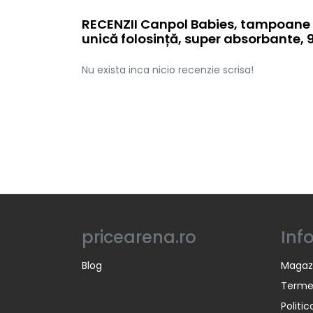
RECENZII Canpol Babies, tampoane 
unică folosință, super absorbante, 
Nu exista inca nicio recenzie scrisa!
pricearena.ro
Inf
Blog
Magaz
Termen
Politi