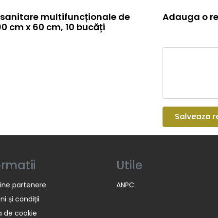
sanitare multifuncționale de
Adauga o re
90 cm x 60 cm, 10 bucăți
Salveaza r
ormatii
Utile
ine partenere
ANPC
i și condiții
ca de cookie