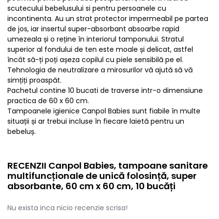
scutecului bebelusului si pentru persoanele cu
incontinenta. Au un strat protector impermeabil pe partea
de jos, iar insertul super-absorbant absoarbe rapid
umezeala și o reține în interiorul tamponului. Stratul
superior al fondului de ten este moale și delicat, astfel
încât să-ți poți așeza copilul cu piele sensibilă pe el.
Tehnologia de neutralizare a mirosurilor vă ajută să vă
simțiți proaspăt.
Pachetul contine 10 bucati de traverse intr-o dimensiune
practica de 60 x 60 cm.
Tampoanele igienice Canpol Babies sunt fiabile în multe
situații și ar trebui incluse în fiecare laietă pentru un
bebeluș.
RECENZII Canpol Babies, tampoane sanitare
multifuncționale de unică folosință, super
absorbante, 60 cm x 60 cm, 10 bucăți
Nu exista inca nicio recenzie scrisa!