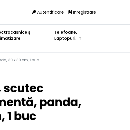
Autentificare
Inregistrare
ectrocasnice și
Telefoane,
limatizare
Laptopuri, IT
a, 30 x 30 cm, 1 buc
, scutec
mentă, panda,
, 1 buc