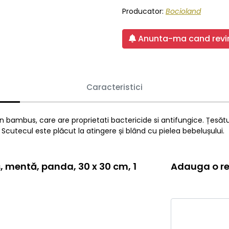
Producator:
Bocioland
Anunta-ma cand revin
Caracteristici
n bambus, care are proprietati bactericide si antifungice. Țesă
 Scutecul este plăcut la atingere și blând cu pielea bebelușului.
 mentă, panda, 30 x 30 cm, 1
Adauga o re