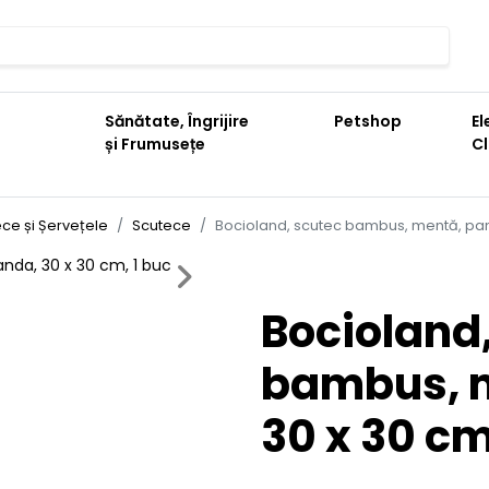
Sănătate, Îngrijire
Petshop
El
și Frumusețe
C
ce și Șervețele
Scutece
Bocioland, scutec bambus, mentă, pand
Next
Bocioland
bambus, 
30 x 30 cm