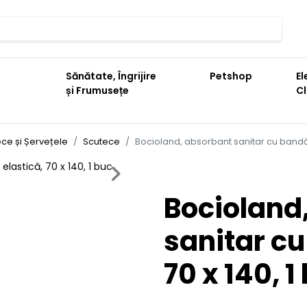
Sănătate, Îngrijire
Petshop
El
și Frumusețe
C
ce și Șervețele
Scutece
Bocioland, absorbant sanitar cu bandă e
Next
Bocioland
sanitar cu
70 x 140, 1