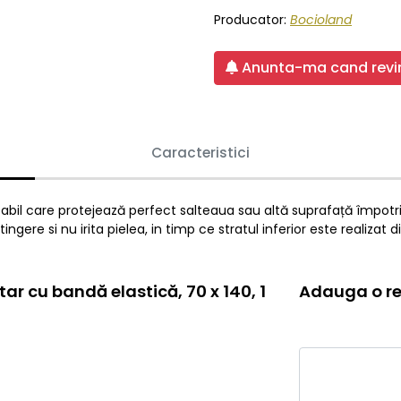
Producator:
Bocioland
Anunta-ma cand revin
Caracteristici
l care protejează perfect salteaua sau altă suprafață împotriva
ere si nu irita pielea, in timp ce stratul inferior este realizat
ar cu bandă elastică, 70 x 140, 1
Adauga o re