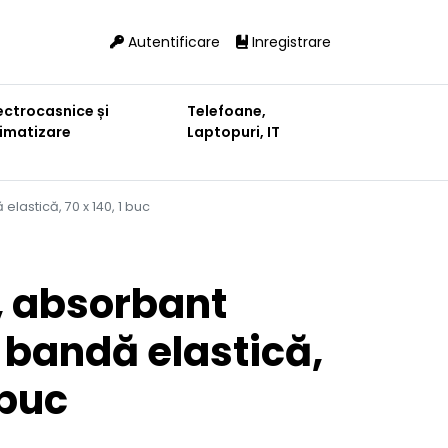
Autentificare
Inregistrare
ectrocasnice și
Telefoane,
limatizare
Laptopuri, IT
lastică, 70 x 140, 1 buc
, absorbant
 bandă elastică,
 buc