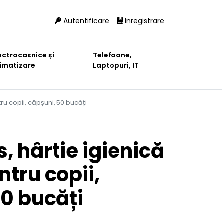
Autentificare
Inregistrare
ectrocasnice și
Telefoane,
limatizare
Laptopuri, IT
ru copii, căpșuni, 50 bucăți
s, hârtie igienică
tru copii,
50 bucăți