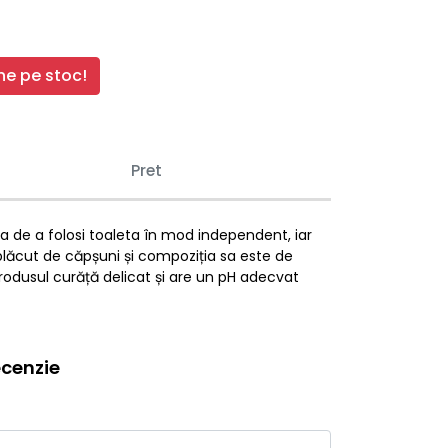
e pe stoc!
Pret
ea de a folosi toaleta în mod independent, iar
 plăcut de căpșuni și compoziția sa este de
 Produsul curăță delicat și are un pH adecvat
cenzie