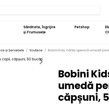
Sănătate, Îngrijire
Petshop
El
și Frumusețe
C
ce și Șervețele
Scutece
Bobini Kids, hârtie igienică umedă pent
Next
Bobini Kid
umedă pen
căpșuni, 