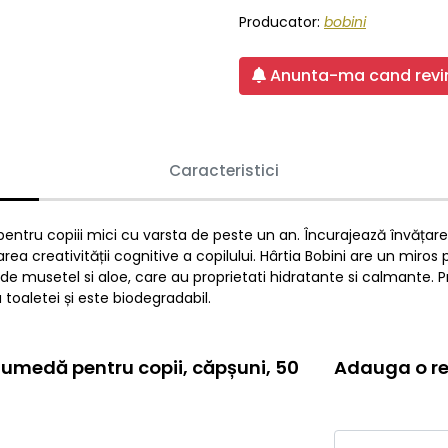
Producator:
bobini
Anunta-ma cand revin
Caracteristici
a pentru copiii mici cu varsta de peste un an. Încurajează învățar
ea creativității cognitive a copilului. Hârtia Bobini are un miros
ct de musetel si aloe, care au proprietati hidratante si calmante.
 toaletei și este biodegradabil.
ă umedă pentru copii, căpșuni, 50
Adauga o re