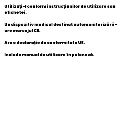
Utilizați-l conform instrucțiunilor de utilizare sau
etichetei.
Un dispozitiv medical destinat automonitorizării -
are marcajul CE.
Are o declarație de conformitate UE.
Include manual de utilizare în poloneză.
General
categorie 4
Poland
EAN
5900516601669
Stare produs
Nou
item.product_type
BAA