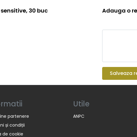
sensitive, 30 buc
Adauga o re
Salveaza r
ormatii
Utile
ine partenere
ANPC
i și condiții
ca de cookie