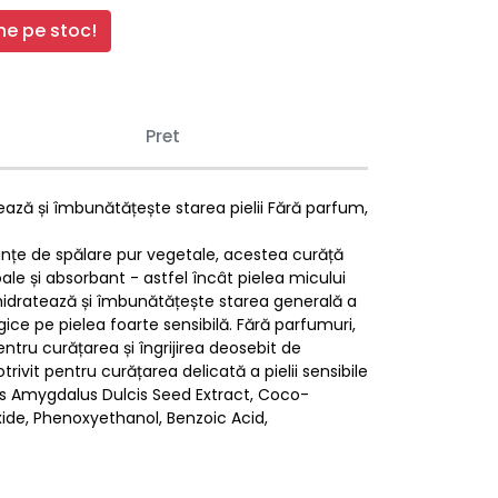
e pe stoc!
Pret
ează și îmbunătățește starea pielii Fără parfum,
tanțe de spălare pur vegetale, acestea curăță
ale și absorbant - astfel încât pielea micului
hidratează și îmbunătățește starea generală a
ice pe pielea foarte sensibilă. Fără parfumuri,
entru curățarea și îngrijirea deosebit de
rivit pentru curățarea delicată a pielii sensibile
unus Amygdalus Dulcis Seed Extract, Coco-
xide, Phenoxyethanol, Benzoic Acid,