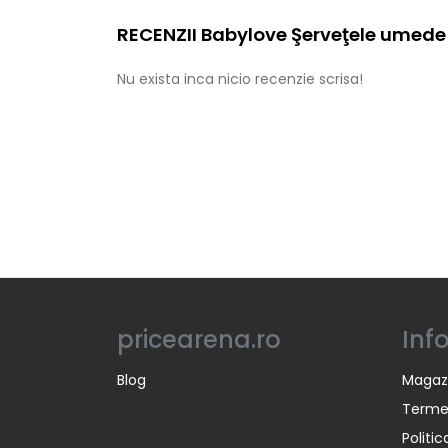
RECENZII Babylove Şerveţele umede 
Nu exista inca nicio recenzie scrisa!
pricearena.ro
Inf
Blog
Magaz
Termen
Politi