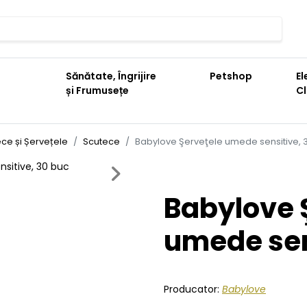
Sănătate, Îngrijire
Petshop
El
și Frumusețe
C
ce și Șervețele
Scutece
Babylove Şerveţele umede sensitive, 
Next
Babylove 
umede sen
Producator:
Babylove