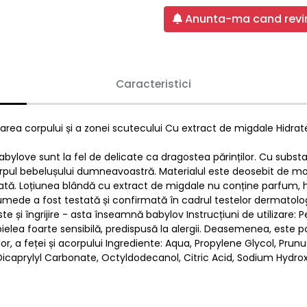
Anunta-ma cand revin
Caracteristici
rea corpului și a zonei scutecului Cu extract de migdale Hidrat
abylove sunt la fel de delicate ca dragostea părinților. Cu subs
 corpul bebelușului dumneavoastră. Materialul este deosebit de mo
ată. Loțiunea blândă cu extract de migdale nu conține parfum, 
r umede a fost testată și confirmată în cadrul testelor dermatolog
te și îngrijire - asta înseamnă babylov Instrucțiuni de utilizare: P
ielea foarte sensibilă, predispusă la alergii. Deasemenea, este pot
ilor, a feței și acorpului Ingrediente: Aqua, Propylene Glycol, Pr
Dicaprylyl Carbonate, Octyldodecanol, Citric Acid, Sodium Hydro