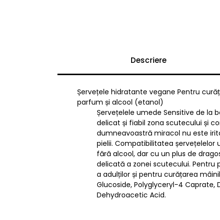
Descriere
Șervețele hidratante vegane Pentru curăța
parfum și alcool (etanol)
Șervețelele umede Sensitive de la b
delicat și fiabil zona scutecului și
dumneavoastră miracol nu este irit
pielii. Compatibilitatea șervețelelo
fără alcool, dar cu un plus de dragos
delicată a zonei scutecului. Pentru p
a adulților și pentru curățarea mâin
Glucoside, Polyglyceryl-4 Caprate, 
Dehydroacetic Acid.