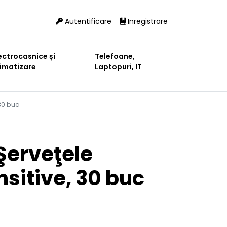
Autentificare
Inregistrare
ectrocasnice și
Telefoane,
limatizare
Laptopuri, IT
30 buc
Şerveţele
sitive, 30 buc