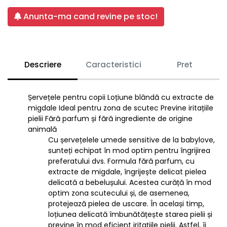
Anunta-ma cand revine pe stoc!
Descriere
Caracteristici
Pret
Șervețele pentru copii Loțiune blândă cu extracte de
migdale Ideal pentru zona de scutec Previne iritațiile
pielii Fără parfum și fără ingrediente de origine
animală
Cu șervețelele umede sensitive de la babylove,
sunteți echipat în mod optim pentru îngrijirea
preferatului dvs. Formula fără parfum, cu
extracte de migdale, îngrijește delicat pielea
delicată a bebelușului. Acestea curăță în mod
optim zona scutecului și, de asemenea,
protejează pielea de uscare. În același timp,
loțiunea delicată îmbunătățește starea pielii și
previne în mod eficient iritațiile pielii. Astfel, îi