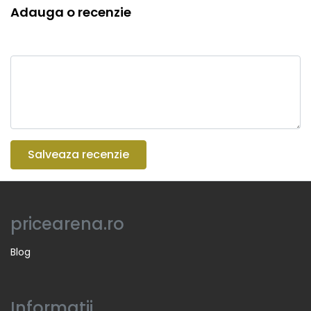
Adauga o recenzie
Salveaza recenzie
pricearena.ro
Blog
Informatii