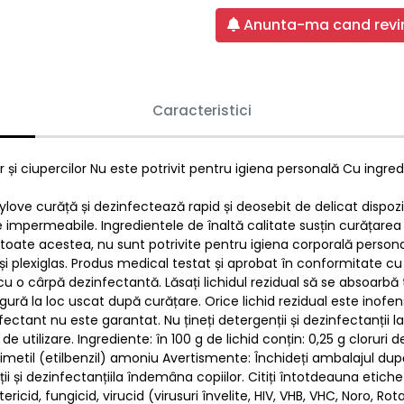
Anunta-ma cand revin
Caracteristici
lor și ciupercilor Nu este potrivit pentru igiena personală Cu ingr
ylove curăță și dezinfectează rapid și deosebit de delicat disp
le impermeabile. Ingredientele de înaltă calitate susțin curățarea
. Cu toate acestea, nu sunt potrivite pentru igiena corporală pers
 și plexiglas. Produs medical testat și aprobat în conformitate cu E
a cu o cârpă dezinfectantă. Lăsați lichidul rezidual să se absoarb
gură la loc uscat după curățare. Orice lichid rezidual este inof
fectant nu este garantat. Nu țineți detergenții și dezinfectanții 
de utilizare. Ingrediente: în 100 g de lichid conțin: 0,25 g cloruri 
ldimetil (etilbenzil) amoniu Avertismente: Închideți ambalajul dup
ii și dezinfectanțiila îndemâna copiilor. Citiți întotdeauna etich
ericid, fungicid, virucid (virusuri învelite, HIV, VHB, VHC, Noro, Ro