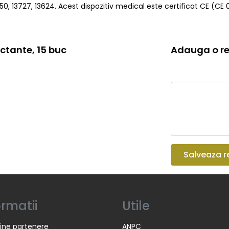
50, 13727, 13624. Acest dispozitiv medical este certificat CE (CE 
ctante, 15 buc
Adauga o re
Salveaza r
ormatii
Utile
ine partenere
ANPC