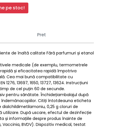
e pe stoc!
Pret
ediente de înaltă calitate Fără parfumuri și etanol
ozitivele medicale (de exemplu, termometrele
 rapidă și eficacitatea rapidă împotriva
onală. Cea mai bună compatibilitate cu
N 1276, 13697, 1650, 13727, 13624. Instrucțiuni
ă timp de cel puțin 60 de secunde.
ensiv pentru sănătate. Închidețiambalajul după
la îndemânacopiilor. Citiți întotdeauna eticheta
de dialchildimetilamoniu, 0,25 g cloruri de
ă utilizare. După uscare, efectul de dezinfecție
eta și informațiile despre produs înainte de
ta, Vaccinia, BVDV). Dispozitiv medical, testat