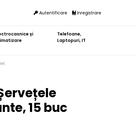
Autentificare
Inregistrare
ectrocasnice și
Telefoane,
limatizare
Laptopuri, IT
buc
Șervețele
nte, 15 buc