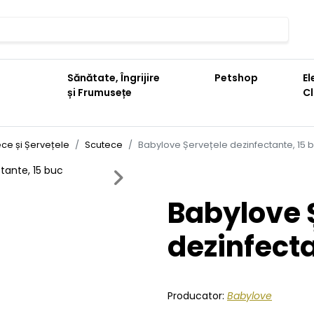
Sănătate, Îngrijire
Petshop
El
și Frumusețe
C
ce și Șervețele
Scutece
Babylove Șervețele dezinfectante, 15 
Next
Babylove 
dezinfecta
Producator:
Babylove