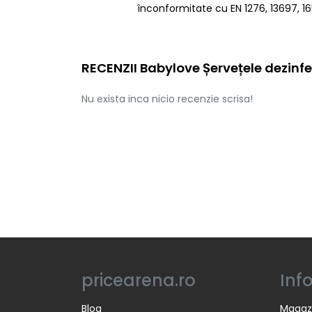
înconformitate cu EN 1276, 13697, 16
RECENZII Babylove Șervețele dezinfe
Nu exista inca nicio recenzie scrisa!
pricearena.ro
Inf
Blog
Magaz