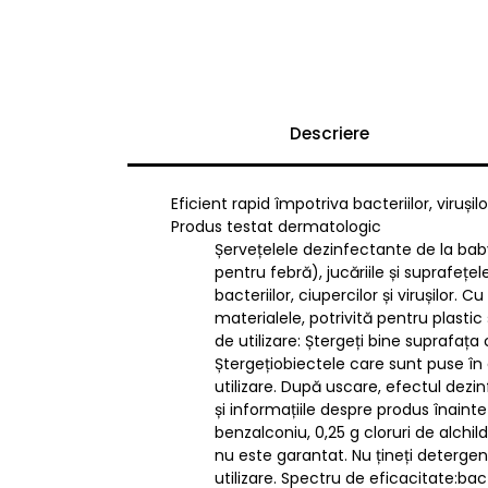
Descriere
Eficient rapid împotriva bacteriilor, viruși
Produs testat dermatologic
Șervețelele dezinfectante de la bab
pentru febră), jucăriile și suprafețe
bacteriilor, ciupercilor și virușilor
materialele, potrivită pentru plastic
de utilizare: Ștergeți bine suprafaț
Ștergețiobiectele care sunt puse în 
utilizare. După uscare, efectul dezin
și informațiile despre produs înainte 
benzalconiu, 0,25 g cloruri de alchi
nu este garantat. Nu țineți detergenț
utilizare. Spectru de eficacitate:bact