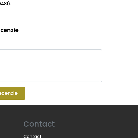
0481).
cenzie
ecenzie
Contact
Contact