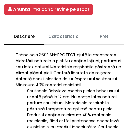
Anunta-ma cand revine pe stoc!
Descriere
Caracteristici
Pret
Tehnologia 360° SkinPROTECT ajută la menținerea
hidratării naturale a pieli Nu conține loțiuni, parfumuri
sau latex natural Materialele respirabile păstrează un
climat plăcut pielii Conferă libertate de mișcare
datorită benzii elastice de jur împrejurul scutecului
Minimum 40% material reciclabil
Scutecele Babylove mențin pielea bebelușului
uscată până la 12 ore. Nu conțin latex natural,
parfum sau loțiuni. Materialele respirabile
păstreză temperatura optimă pentru piele.
Produsul conține minimum 40% materiale
reciclabile, fiind astfel prietenoase deopotrivă
cu pielea și cu mediul înconjurător. Scutecele