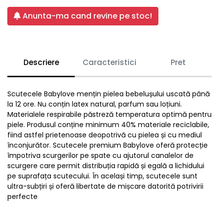
Anunta-ma cand revine pe stoc!
Descriere
Caracteristici
Pret
Scutecele Babylove mențin pielea bebelușului uscată până
la 12 ore. Nu conțin latex natural, parfum sau loțiuni.
Materialele respirabile păstreză temperatura optimă pentru
piele. Produsul conține minimum 40% materiale reciclabile,
fiind astfel prietenoase deopotrivă cu pielea și cu mediul
înconjurător. Scutecele premium Babylove oferă protecție
împotriva scurgerilor pe spate cu ajutorul canalelor de
scurgere care permit distribuția rapidă și egală a lichidului
pe suprafața scutecului. În același timp, scutecele sunt
ultra-subțiri și oferă libertate de mișcare datorită potrivirii
perfecte