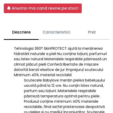
Anunta-ma cand revine pe stoc!
Descriere
Caracteristici
Pret
Tehnologia 360° SkinPROTECT ajută la menținerea
hidratării naturale a pieli Nu conține loțiuni, parfumuri
sau latex natural Materialele respirabile păstrează un
climat plăcut pielii Conferă libertate de mișcare
datorită benzii elastice de jur împrejurul scutecului
Minimum 40% material reciclabil
Scutecele Babylove mențin pielea bebelușului
uscată până la 12 ore. Nu conțin latex natural,
parfum sau loțiuni. Materialele respirabile
păstreză temperatura optimă pentru piele.
Produsul conține minimum 40% materiale
reciclabile, fiind astfel prietenoase deopotrivă
cu pielea și cu mediul înconjurător. Scutecele