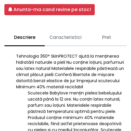
Anunta-ma cand revine pe stoc!
Descriere
Caracteristici
Pret
Tehnologia 360° SkinPROTECT ajută la menținerea
hidratării naturale a pieli Nu conține loțiuni, parfumuri
sau latex natural Materialele respirabile păstrează un
climat plăcut pielii Conferă libertate de mișcare
datorită benzii elastice de jur împrejurul scutecului
Minimum 40% material reciclabil
Scutecele Babylove mențin pielea bebelușului
uscată până la 12 ore. Nu conțin latex natural,
parfum sau loțiuni. Materialele respirabile
păstreză temperatura optimă pentru piele.
Produsul conține minimum 40% materiale
reciclabile, fiind astfel prietenoase deopotrivă
cu pielea și cu mediul înconjurător. Scutecele