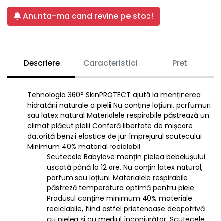
Anunta-ma cand revine pe stoc!
Descriere
Caracteristici
Pret
Tehnologia 360° SkinPROTECT ajută la menținerea
hidratării naturale a pielii Nu conține loțiuni, parfumuri
sau latex natural Materialele respirabile păstrează un
climat plăcut pielii Conferă libertate de mișcare
datorită benzii elastice de jur împrejurul scutecului
Minimum 40% material reciclabil
Scutecele Babylove mențin pielea bebelușului
uscată până la 12 ore. Nu conțin latex natural,
parfum sau loțiuni. Materialele respirabile
păstreză temperatura optimă pentru piele.
Produsul conține minimum 40% materiale
reciclabile, fiind astfel prietenoase deopotrivă
cu pielea și cu mediul înconjurător. Scutecele