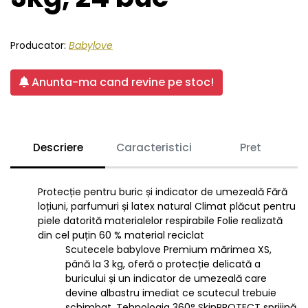
Producator:
Babylove
Anunta-ma cand revine pe stoc!
Descriere
Caracteristici
Pret
Protecție pentru buric și indicator de umezeală Fără
loțiuni, parfumuri și latex natural Climat plăcut pentru
piele datorită materialelor respirabile Folie realizată
din cel puțin 60 % material reciclat
Scutecele babylove Premium mărimea XS,
până la 3 kg, oferă o protecție delicată a
buricului și un indicator de umezeală care
devine albastru imediat ce scutecul trebuie
schimbat. Tehnologia 360° SkinPROTECT sprijină