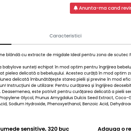
Anunta-ma cand revin
Caracteristici
une blândă cu extracte de migdale Ideal pentru zona de scutec Prev
la babylove sunteți echipat în mod optim pentru îngrijirea bebe
icat pielea delicată a bebelușului. Acestea curăță în mod optim 
unea delicată îmbunătățește starea pielii și previne în mod eficient i
Instrucțiuni de utilizare: Pentru curățarea și îngrijirea deosebit
ii. Deasemenea, este potrivit pentru curățarea delicată a pielii sen
, Propylene Glycol, Prunus Amygdalus Dulcis Seed Extract, Coco-G
Acid, Sodium Hydroxide, Phenoxyethanol, Benzoic Acid, Dehydroac
 umede sensitive, 320 buc
Adauga o re