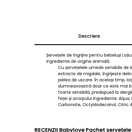
Descriere
Șervețele de îngrijire pentru bebeluși Loți
ingrediente de origine animală
Cu șervețelele umede sensibile de 
extracte de migdale, îngrijește del
pielea de uscare. În același timp, loți
dumneavoastră doar ce este mai bun! 
foarte sensibilă, predispusă la alerg
feței și acorpului Ingrediente: Aqua
Carbonate, Octyldodecanol, Citric 
RECENZII Babylove Pachet şerveţele