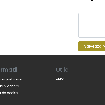
Salveaza r
ormatii
Utile
ine partenere
ANPC
i și condiții
ca de cookie