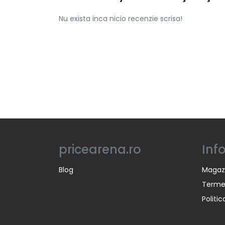
Nu exista inca nicio recenzie scrisa!
pricearena.ro
Inf
Blog
Magaz
Termen
Politi