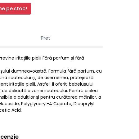
e pe stoc!
Pret
ine iritațiile pielii Fără parfum și fără
lușului dumneavoastră. Formula fără parfum, cu
zona scutecului și, de asemenea, protejează
ritațiile pielii. Astfel, îi oferiți bebelușului
 de delicată a zonei scutecului. Pentru pielea
sibile a adulților și pentru curățarea mâinilor, a
lucoside, Polyglyceryl-4 Caprate, Dicaprylyl
etic Acid.
cenzie