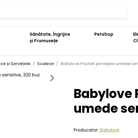
Sănătate, Îngrijire
Petshop
El
și Frumusețe
C
ce și Șervețele
Scutece
Babylove Pachet şerveţele umede sens
Next
Babylove 
umede sen
Producator:
Babylove