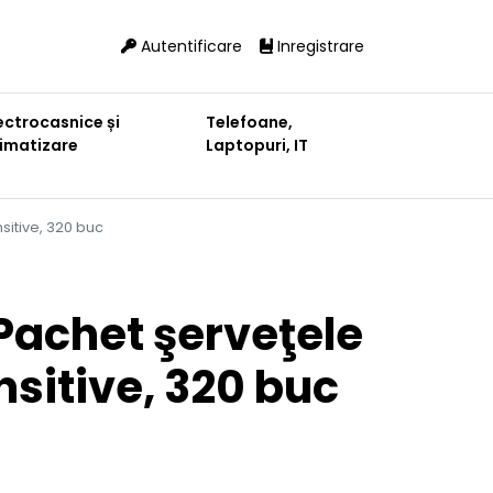
Autentificare
Inregistrare
ectrocasnice și
Telefoane,
limatizare
Laptopuri, IT
itive, 320 buc
Pachet şerveţele
sitive, 320 buc