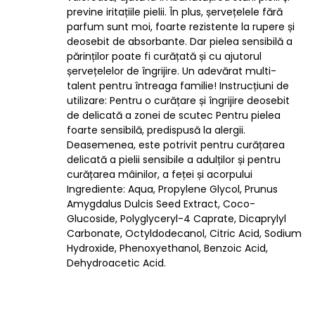
previne iritațiile pielii. În plus, șervețelele fără
parfum sunt moi, foarte rezistente la rupere și
deosebit de absorbante. Dar pielea sensibilă a
părinților poate fi curățată și cu ajutorul
șervețelelor de îngrijire. Un adevărat multi-
talent pentru întreaga familie! Instrucțiuni de
utilizare: Pentru o curățare și îngrijire deosebit
de delicată a zonei de scutec Pentru pielea
foarte sensibilă, predispusă la alergii.
Deasemenea, este potrivit pentru curățarea
delicată a pielii sensibile a adulților și pentru
curățarea mâinilor, a feței și acorpului
Ingrediente: Aqua, Propylene Glycol, Prunus
Amygdalus Dulcis Seed Extract, Coco-
Glucoside, Polyglyceryl-4 Caprate, Dicaprylyl
Carbonate, Octyldodecanol, Citric Acid, Sodium
Hydroxide, Phenoxyethanol, Benzoic Acid,
Dehydroacetic Acid.