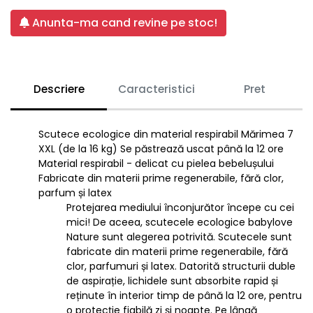
Anunta-ma cand revine pe stoc!
Descriere
Caracteristici
Pret
Scutece ecologice din material respirabil Mărimea 7
XXL (de la 16 kg) Se păstrează uscat până la 12 ore
Material respirabil - delicat cu pielea bebelușului
Fabricate din materii prime regenerabile, fără clor,
parfum și latex
Protejarea mediului înconjurător începe cu cei
mici! De aceea, scutecele ecologice babylove
Nature sunt alegerea potrivită. Scutecele sunt
fabricate din materii prime regenerabile, fără
clor, parfumuri și latex. Datorită structurii duble
de aspirație, lichidele sunt absorbite rapid și
reținute în interior timp de până la 12 ore, pentru
o protecție fiabilă zi și noapte. Pe lângă