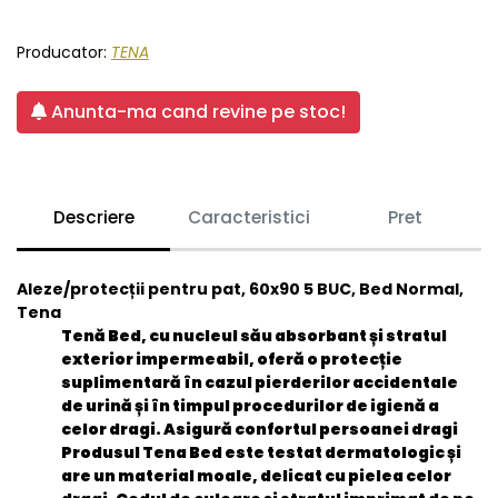
Producator:
TENA
Anunta-ma cand revine pe stoc!
Descriere
Caracteristici
Pret
Aleze/protecții pentru pat, 60x90 5 BUC, Bed Normal,
Tena
Tenă Bed, cu nucleul său absorbant și stratul
exterior impermeabil, oferă o protecție
suplimentară în cazul pierderilor accidentale
de urină și în timpul procedurilor de igienă a
celor dragi. Asigură confortul persoanei dragi
Produsul Tena Bed este testat dermatologic și
are un material moale, delicat cu pielea celor