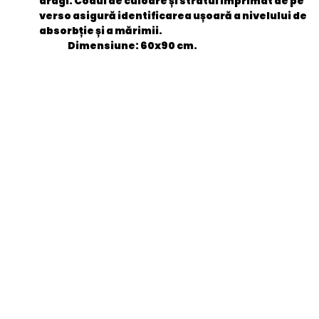
dragi. Codul de culoare și stratul imprimat de pe
verso asigură identificarea ușoară a nivelului de
absorbție și a mărimii.
Dimensiune
: 60x90 cm.
General
EAN
7322540576382
Stare produs
Nou
item.product_type
MedDev