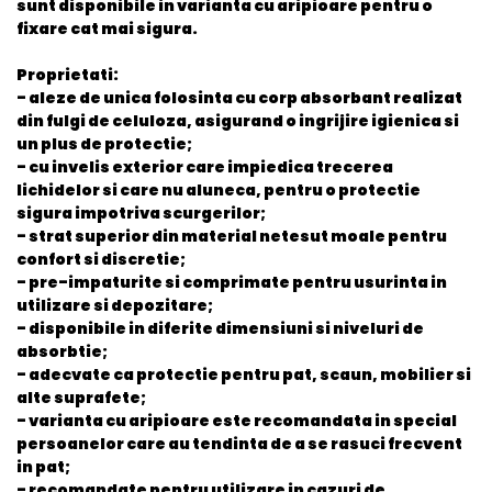
sunt disponibile in varianta cu aripioare pentru o
fixare cat mai sigura.
Proprietati:
- aleze de unica folosinta cu corp absorbant realizat
din fulgi de celuloza, asigurand o ingrijire igienica si
un plus de protectie;
- cu invelis exterior care impiedica trecerea
lichidelor si care nu aluneca, pentru o protectie
sigura impotriva scurgerilor;
- strat superior din material netesut moale pentru
confort si discretie;
- pre-impaturite si comprimate pentru usurinta in
utilizare si depozitare;
- disponibile in diferite dimensiuni si niveluri de
absorbtie;
- adecvate ca protectie pentru pat, scaun, mobilier si
alte suprafete;
- varianta cu aripioare este recomandata in special
persoanelor care au tendinta de a se rasuci frecvent
in pat;
- recomandate pentru utilizare in cazuri de