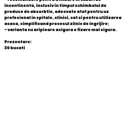
incontinenta, inclusiv in timpul schimbului de
produse de absorbtie, adecvate atat pentru uz
profesional in spitale, clinici, cat si pentru utilizarea
acasa, simplificand procesul zilnic de ingrijire;
- varianta cu aripioare asigura o fixare mai sigura.
Prezentare:
30 bucati
General
EAN
4052199507811
Stare produs
Nou
item.product_type
MedDev