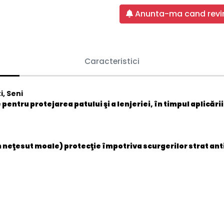
Anunta-ma cand revin
Caracteristici
i, Seni
 pentru protejarea patului şi a lenjeriei, în timpul aplică
din neţesut moale) protecţie împotriva scurgerilor strat a
5900516692469