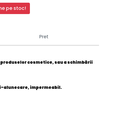
e pe stoc!
Pret
rii produselor cosmetice, sau a schimbării
nti-alunecare, impermeabil.