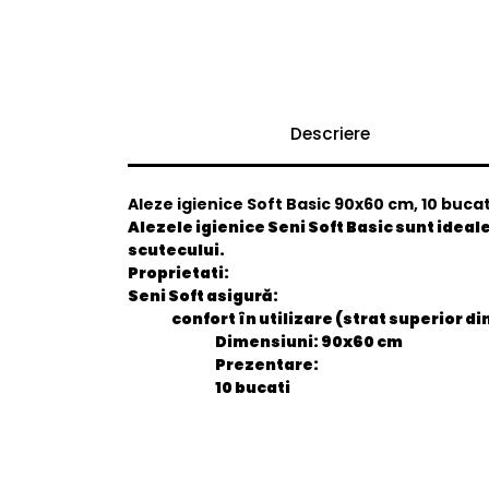
Descriere
Aleze igienice Soft Basic 90x60 cm, 10 bucat
Alezele igienice Seni Soft Basic sunt ideale
scutecului.
Proprietati:
Seni Soft asigură:
confort în utilizare (strat superior 
Dimensiuni:
90x60 cm
Prezentare:
10 bucati
General
EAN