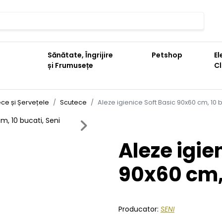
Sănătate, Îngrijire
Petshop
El
și Frumusețe
C
ce și Șervețele
Scutece
Aleze igienice Soft Basic 90x60 cm, 10 b
Next
Aleze igie
90x60 cm, 
Producator:
SENI