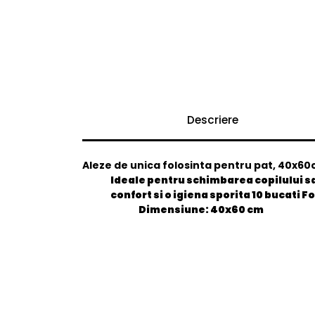
Descriere
Aleze de unica folosinta pentru pat, 40x60
Ideale pentru schimbarea copilului 
confort si o igiena sporita 10 bucati F
Dimensiune
: 40x60 cm
General
EAN
Stare produs