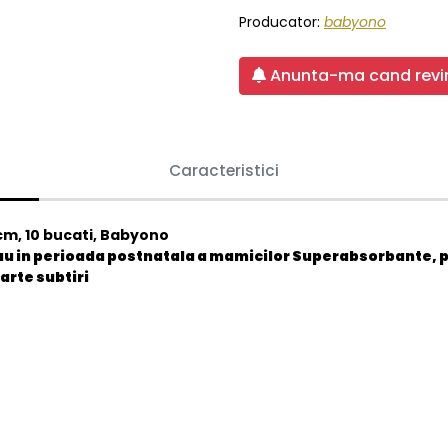
Producator:
babyono
Anunta-ma cand revin
Caracteristici
cm, 10 bucati, Babyono
sau in perioada postnatala a mamicilor Superabsorbante, 
oarte subtiri
5901435408117
Nou