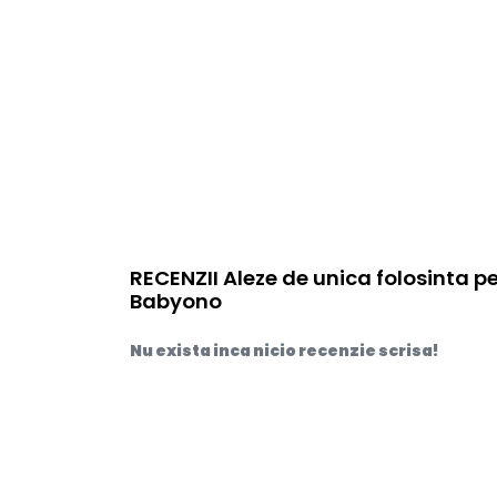
RECENZII Aleze de unica folosinta p
Babyono
Nu exista inca nicio recenzie scrisa!