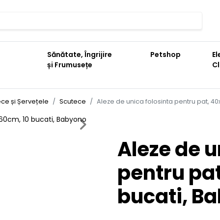
Sănătate, Îngrijire
Petshop
El
și Frumusețe
C
ce și Șervețele
Scutece
Aleze de unica folosinta pentru pat, 4
Next
Aleze de u
pentru pa
bucati, B