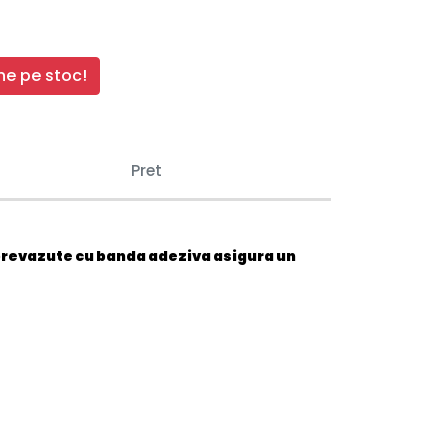
e pe stoc!
Pret
prevazute cu banda adeziva asigura un