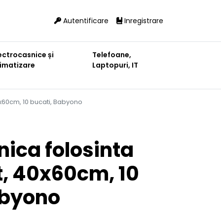
Autentificare
Inregistrare
ectrocasnice și
Telefoane,
limatizare
Laptopuri, IT
0x60cm, 10 bucati, Babyono
nica folosinta
t, 40x60cm, 10
abyono