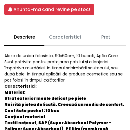
Anunta-ma cand revine pe stoc!
Descriere
Caracteristici
Pret
Aleze de unica folosinta, 90x60cm, 10 bucati, Apfia Care
Sunt potrivite pentru protejarea patului și a lenjeriei
împotriva murdăriei, în timpul schimbării scutecului, sau
după baie, în timpul aplicării de produse cosmetice sau se
pot folosi în timpul călătoriilor.
Caracteristici:
Material:
Strat exterior moale delicat pe piele
Nu irită pielea delicată. Creează un mediu de confort.
Cantitate pachet: 10 buc
Conținut material
Textil nețesut, SAP (Super Absorbent Polymer -
Polimer Super Absorbant), PE film (membrană