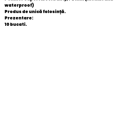
waterproof)
Produs de unică folosință.
Prezentare:
10 bucati.
General
EAN
5949096247287
Stare produs
Nou
item.product_type
MedDev