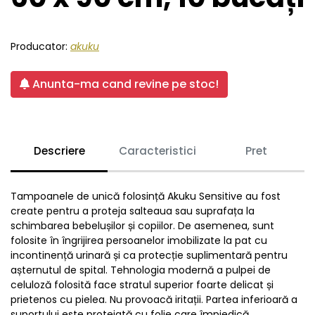
Producator:
akuku
Anunta-ma cand revine pe stoc!
Descriere
Caracteristici
Pret
Tampoanele de unică folosință Akuku Sensitive au fost
create pentru a proteja salteaua sau suprafața la
schimbarea bebelușilor și copiilor. De asemenea, sunt
folosite în îngrijirea persoanelor imobilizate la pat cu
incontinență urinară și ca protecție suplimentară pentru
așternutul de spital. Tehnologia modernă a pulpei de
celuloză folosită face stratul superior foarte delicat și
prietenos cu pielea. Nu provoacă iritații. Partea inferioară a
suportului este protejată cu folie care împiedică