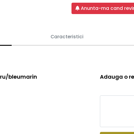
Anunta-ma cand revin
Caracteristici
gru/bleumarin
Adauga o re