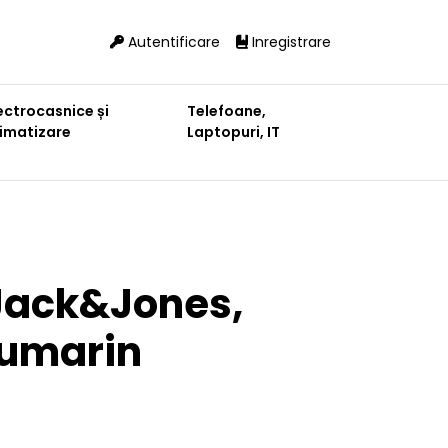
Autentificare
Inregistrare
ectrocasnice și
Telefoane,
limatizare
Laptopuri, IT
 Jack&Jones,
eumarin