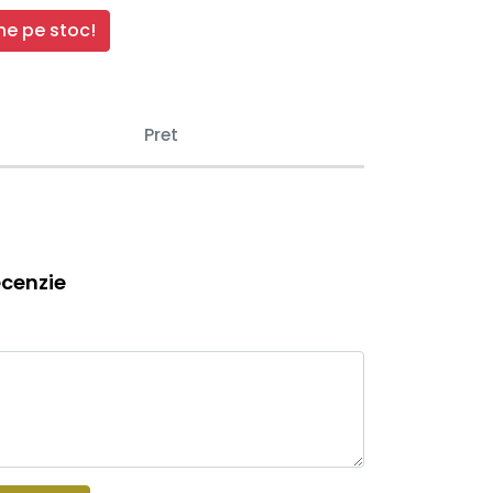
e pe stoc!
Pret
cenzie