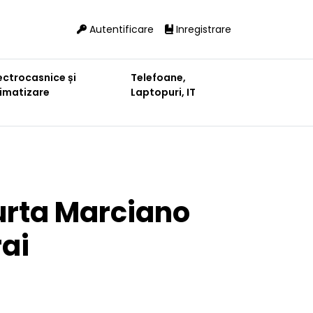
Autentificare
Inregistrare
ectrocasnice și
Telefoane,
limatizare
Laptopuri, IT
urta Marciano
rai