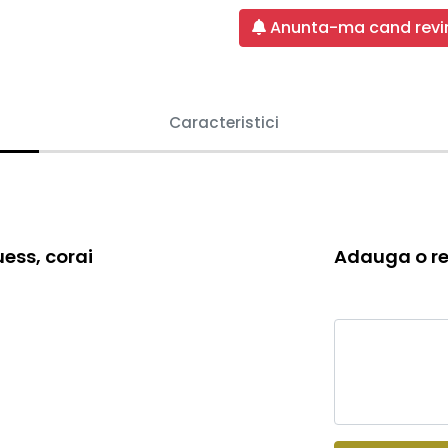
Anunta-ma cand revin
Caracteristici
ess, corai
Adauga o re