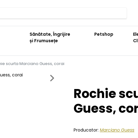
Sănătate, Îngrijire
Petshop
El
și Frumusețe
C
ie scurta Marciano Guess, corai
Next
Rochie sc
Guess, co
Producator:
Marciano Guess