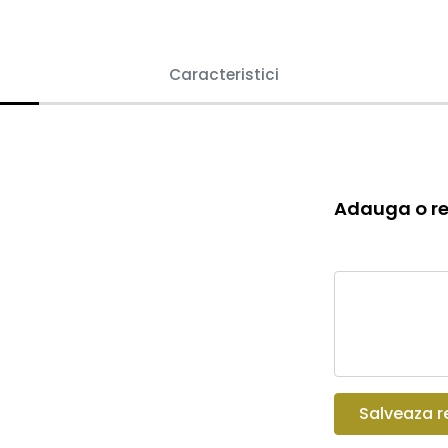
Caracteristici
Adauga o re
Salveaza r