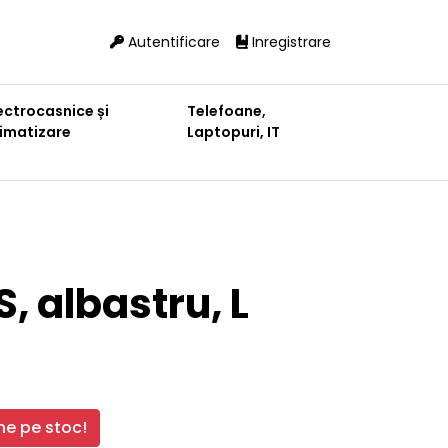
Autentificare
Inregistrare
ectrocasnice și
Telefoane,
limatizare
Laptopuri, IT
S, albastru, L
e pe stoc!