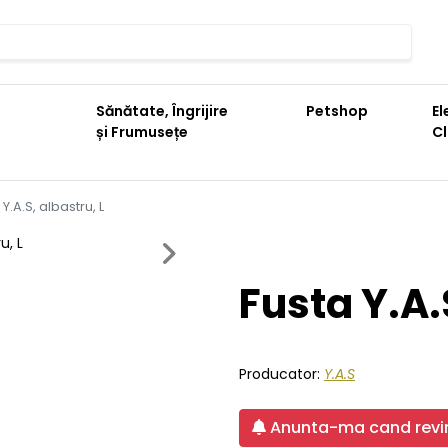
Sănătate, Îngrijire
Petshop
El
și Frumusețe
C
 Y.A.S, albastru, L
Next
Fusta Y.A.
Producator:
Y.A.S
Anunta-ma cand revin