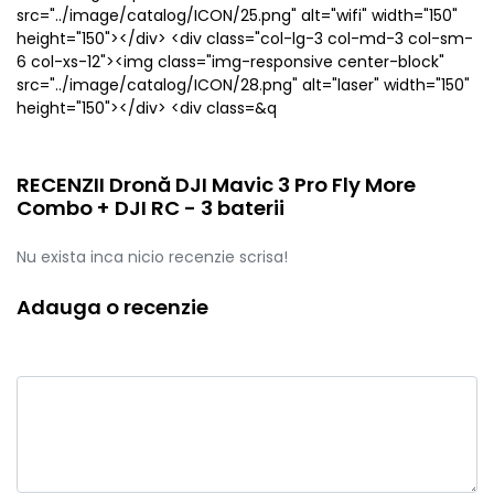
src="../image/catalog/ICON/25.png" alt="wifi" width="150"
height="150"></div> <div class="col-lg-3 col-md-3 col-sm-
6 col-xs-12"><img class="img-responsive center-block"
src="../image/catalog/ICON/28.png" alt="laser" width="150"
height="150"></div> <div class=&q
RECENZII Dronă DJI Mavic 3 Pro Fly More
Combo + DJI RC - 3 baterii
Nu exista inca nicio recenzie scrisa!
Adauga o recenzie