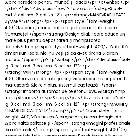
&icirc;ncredere pentru muncă și joacă.</p> <p>&nbsp;</p>
</div> </div> <div class="row"> <div class="col-lg-3 col-
md-3 col-sm-6 col-xs-12"> <p><strong>MANEVRABILITATE
UȘOARĂ</strong></p> <p><span style="font-weight:
400;">Nu cărați drone inutil de grele, simplitatea este
frumusețe! </span><strong>Design pliabil care aduce un
mare plus pentru depozitarea și manipularea
dronei</strong><span style="font-weight: 400;">. Datorită
dimensiunii sale, nici nu veți ști că aveți drona &icirc;n
rucsac. </span></p> <p>&nbsp;</p> </div> <div class="col-
lg-3 col-md-3 col-sm-6 col-xs-12"> <p>
<strong>WIFI</strong></p> <p><span style="font-weight:
400;">Realizarea de fotografii și videoclipuri nu ar putea fi
mai ușoară. &Icirc;n plus, sistemul captează </span>
<strong>importă automat pe telefonul dvs. &icirc;n timp
real.</strong></p> <p>&nbsp;</p> </div> <div class="col-
lg-3 col-md-3 col-sm-6 col-xs-12"> <p><strong>IMAGINI ȘI
FILMĂRI DE CALITATE</strong></p> <p><span style="font-
weight: 400;">De acum &icirc;nainte, numai imagini de
&icirc;naltă calitate și </span><strong>imagini profesionale
din călătoriile</strong><span style="font-weight: 400;"> și