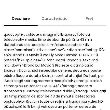
Descriere
Caracteristici
Pret
quadcopter, calitate a imaginii 5.1k, aparat foto cu
teleobiectiv mediu, timp de zbor de până la 43 min,
detectarea obstacolelor, urmărirea obiectelor<div
class="container"> <div class="row"> <div class="col-lg-12">
<h2>Dronă DJI Mavic 3 Pro Fly More Combo + DJI RC - 3
baterii</h2> <p class="u-font-detail-annot u-text-md--
md-down">Drona DJI Mavic 3 Pro este o campioană
&icirc;n r&acirc;ndul inspecțiilor aeriene, deoarece poate
păstra fiecare detaliu &icirc;n centrul atenției. De fapt, pe
l&acirc;ngă <strong>camera Hasselblad</strong> clasică
<strong>cu un senzor CMOS 4/3</strong>, aceasta
transportă și <strong>telecamere duble</strong>. Adăugați
un timp maxim de zbor de 43 de minute, detectarea
obstacolelor &icirc;n toate direcțiile și transmisia video HD
p&acirc;nă la 15 km și veți avea un partener ceresc de