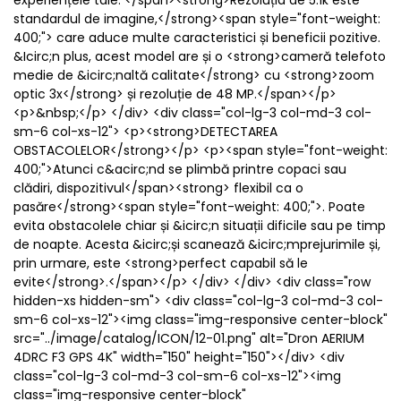
experiențele tale. </span><strong>Rezoluția de 5.1k este
standardul de imagine,</strong><span style="font-weight:
400;"> care aduce multe caracteristici și beneficii pozitive.
&Icirc;n plus, acest model are și o <strong>cameră telefoto
medie de &icirc;naltă calitate</strong> cu <strong>zoom
optic 3x</strong> și rezoluție de 48 MP.</span></p>
<p>&nbsp;</p> </div> <div class="col-lg-3 col-md-3 col-
sm-6 col-xs-12"> <p><strong>DETECTAREA
OBSTACOLELOR</strong></p> <p><span style="font-weight:
400;">Atunci c&acirc;nd se plimbă printre copaci sau
clădiri, dispozitivul</span><strong> flexibil ca o
pasăre</strong><span style="font-weight: 400;">. Poate
evita obstacolele chiar și &icirc;n situații dificile sau pe timp
de noapte. Acesta &icirc;și scanează &icirc;mprejurimile și,
prin urmare, este <strong>perfect capabil să le
evite</strong>.</span></p> </div> </div> <div class="row
hidden-xs hidden-sm"> <div class="col-lg-3 col-md-3 col-
sm-6 col-xs-12"><img class="img-responsive center-block"
src="../image/catalog/ICON/12-01.png" alt="Dron AERIUM
4DRC F3 GPS 4K" width="150" height="150"></div> <div
class="col-lg-3 col-md-3 col-sm-6 col-xs-12"><img
class="img-responsive center-block"