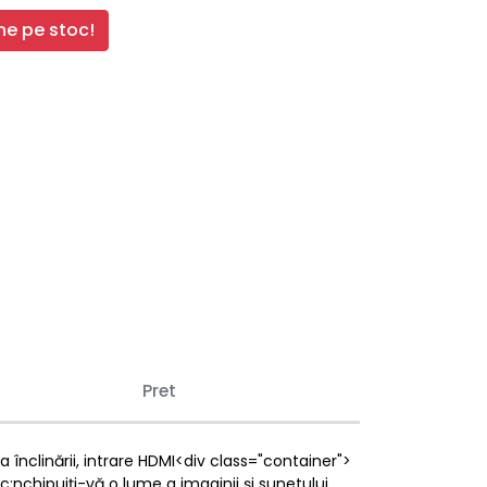
e pe stoc!
Pret
înclinării, intrare HDMI<div class="container">
;nchipuiți-vă o lume a imaginii și sunetului