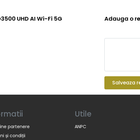
 D3500 UHD AI Wi-Fi 5G
Adauga o re
Salveaza r
ormatii
Utile
ine partenere
ANPC
i și condiții