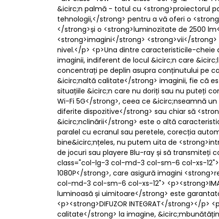
&icirc;n palmă - totul cu <strong>proiectorul 
tehnologii,</strong> pentru a vă oferi o <stro
</strong>și o <strong>luminozitate de 2500 lm
<strong>imagini</strong> <strong>vii</strong> 
nivel.</p> <p>Una dintre caracteristicile-cheie
imaginii, indiferent de locul &icirc;n care &ici
concentrați pe deplin asupra conținutului pe ca
&icirc;naltă calitate</strong> imaginii, fie că 
situațiile &icirc;n care nu doriți sau nu pute
Wi-Fi 5G</strong>, ceea ce &icirc;nseamnă un <
diferite dispozitive</strong> sau chiar să <str
&icirc;nclinării</strong> este o altă caracterist
paralel cu ecranul sau peretele, corecția autom
bine&icirc;nțeles, nu putem uita de <strong>int
de jocuri sau playere Blu-ray și să transmiteți
class="col-lg-3 col-md-3 col-sm-6 col-xs-12"
1080P</strong>, care asigură imagini <strong>re
col-md-3 col-sm-6 col-xs-12"> <p><strong>IMA
luminoasă și uimitoare</strong> este garantată
<p><strong>DIFUZOR INTEGRAT</strong></p> <p><
calitate</strong> la imagine, &icirc;mbunătăți