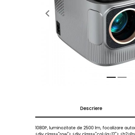
Previous
Descriere
1080P, luminozitate de 2500 lm, focalizare autom
<div class="row"> <div class="col-lg-12"> <h2>P