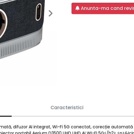
Anunta-ma cand revin
Next
Caracteristici
ată, difuzor AI integrat, Wi-Fi 5G conectat, corecție automată a 
roiector portabil Aerium D3500 UHD UHD AI WI-FI 5G</h2> <p>&Icirc