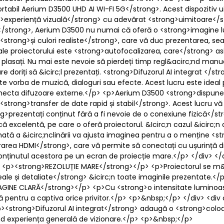
portabil Aerium D3500 UHD AI WI-FI 5G</strong>. Acest dispozitiv
ng>experiență vizuală</strong> cu adevărat <strong>uimitoare</s
</strong>, Aerium D3500 nu numai că oferă o <strong>imagine lu
<strong>și culori realiste</strong>, care vă duc prezentarea, s
 ale proiectorului este <strong>autofocalizarea, care</strong> a
rc;l plasați. Nu mai este nevoie să pierdeți timp regl&acirc;nd ma
re doriți să &icirc;l prezentați. <strong>Difuzorul AI integrat <
este vorba de muzică, dialoguri sau efecte. Acest lucru este idea
ți conecta difuzoare externe.</p> <p>Aerium D3500 <strong>dispu
strong>transfer de date rapid și stabil</strong>. Acest lucru v
ong>prezentați conținut fără a fi nevoie de o conexiune fizică</
ică excelentă, pe care o oferă proiectorul. &Icirc;n cazul &icirc;n
ată a &icirc;nclinării va ajusta imaginea pentru a o menține <st
rarea HDMI</strong>, care vă permite să conectați cu ușurință div
 conținutul acestora pe un ecran de proiecție mare.</p> </div> <
> <p><strong>REZOLUȚIE MARE</strong></p> <p>Proiectorul se m&
ale și detaliate</strong> &icirc;n toate imaginile prezentate.</
GINE CLARĂ</strong></p> <p>Cu <strong>o intensitate luminoa
 pentru a captiva orice privitor.</p> <p>&nbsp;</p> </div> <div
strong>Difuzorul AI integrat</strong> adaugă o <strong>coloan
nd experiența generală de vizionare.</p> <p>&nbsp;</p>