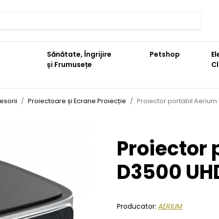
Sănătate, Îngrijire
Petshop
El
și Frumusețe
C
esorii
Proiectoare și Ecrane Proiecție
Proiector portabil Aerium
Proiector 
D3500 UHD
Producator:
AERIUM