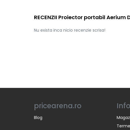
RECENZII Proiector portabil Aerium
Nu exista inca nicio recenzie scrisa!
pricearena.ro
Inf
Blog
Magaz
Termen