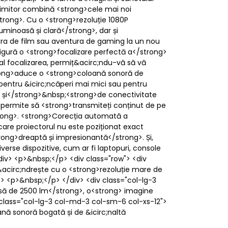
 uimitor combină <strong>cele mai noi
trong>. Cu o <strong>rezoluție 1080P
minoasă și clară</strong>, dar și
eara de film sau aventura de gaming la un nou
sigură o <strong>focalizare perfectă a</strong>
nual focalizarea, permiț&acirc;ndu-vă să vă
/strong>aduce o <strong>coloană sonoră de
l pentru &icirc;ncăperi mai mici sau pentru
ne și</strong>&nbsp;<strong>de conectivitate
ă permite să <strong>transmiteți conținut de pe
strong>. <strong>Corecția automată a
 care proiectorul nu este poziționat exact
rong>dreaptă și impresionantă</strong>. Și,
erse dispozitive, cum ar fi laptopuri, console
/div> <p>&nbsp;</p> <div class="row"> <div
acirc;ndrește cu o <strong>rezoluție mare de
p> <p>&nbsp;</p> </div> <div class="col-lg-3
să de 2500 lm</strong>, o<strong> imagine
 class="col-lg-3 col-md-3 col-sm-6 col-xs-12">
ă sonoră bogată și de &icirc;naltă