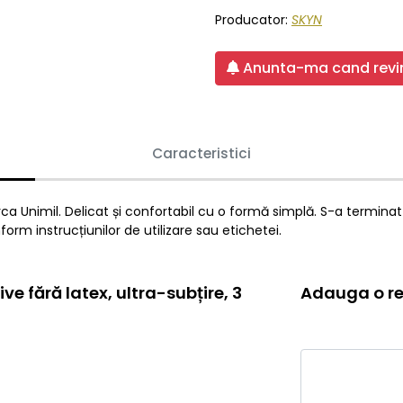
Producator:
SKYN
Anunta-ma cand revin
Caracteristici
arca Unimil. Delicat și confortabil cu o formă simplă. S-a termin
form instrucțiunilor de utilizare sau etichetei.
ve fără latex, ultra-subțire, 3
Adauga o re