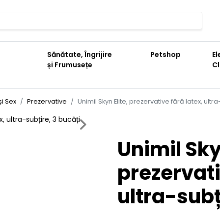
Sănătate, Îngrijire
Petshop
El
și Frumusețe
C
și Sex
Prezervative
Unimil Skyn Elite, prezervative fără latex, ultr
Next
Unimil Skyn
prezervati
ultra-subț