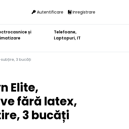
Autentificare
Inregistrare
ectrocasnice și
Telefoane,
limatizare
Laptopuri, IT
a-subțire, 3 bucăți
 Elite,
ve fără latex,
ire, 3 bucăți