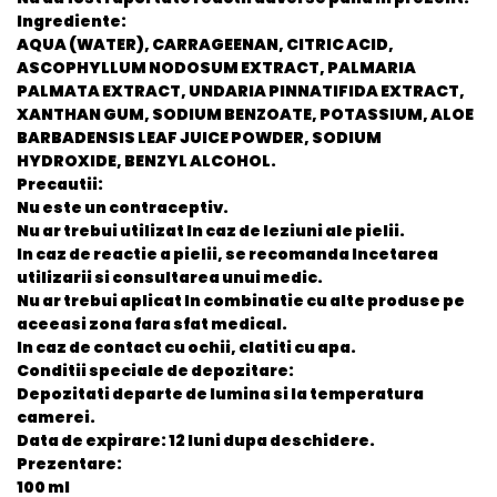
Ingrediente:
AQUA (WATER), CARRAGEENAN, CITRIC ACID,
ASCOPHYLLUM NODOSUM EXTRACT, PALMARIA
PALMATA EXTRACT, UNDARIA PINNATIFIDA EXTRACT,
XANTHAN GUM, SODIUM BENZOATE, POTASSIUM, ALOE
BARBADENSIS LEAF JUICE POWDER, SODIUM
HYDROXIDE, BENZYL ALCOHOL.
Precautii:
Nu este un contraceptiv.
Nu ar trebui utilizat In caz de leziuni ale pielii.
In caz de reactie a pielii, se recomanda Incetarea
utilizarii si consultarea unui medic.
Nu ar trebui aplicat In combinatie cu alte produse pe
aceeasi zona fara sfat medical.
In caz de contact cu ochii, clatiti cu apa.
Conditii speciale de depozitare:
Depozitati departe de lumina si la temperatura
camerei.
Data de expirare: 12 luni dupa deschidere.
Prezentare:
100 ml