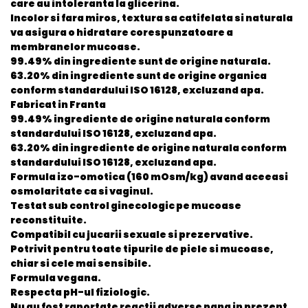
care au intoleranta la glicerina.
Incolor si fara miros, textura sa catifelata si naturala
va asigura o hidratare corespunzatoare a
membranelor mucoase.
99.49% din ingrediente sunt de origine naturala.
63.20% din ingrediente sunt de origine organica
conform standardului ISO 16128, excluzand apa.
Fabricat in Franta
99.49% ingrediente de origine naturala conform
standardului ISO 16128, excluzand apa.
63.20% din ingrediente de origine naturala conform
standardului ISO 16128, excluzand apa.
Formula izo-omotica (160 mOsm/kg) avand aceeasi
osmolaritate ca si vaginul.
Testat sub control ginecologic pe mucoase
reconstituite.
Compatibil cu jucarii sexuale si prezervative.
Potrivit pentru toate tipurile de piele si mucoase,
chiar si cele mai sensibile.
Formula vegana.
Respecta pH-ul fiziologic.
Nu au fost raportate reactii adverse pana in prezent.