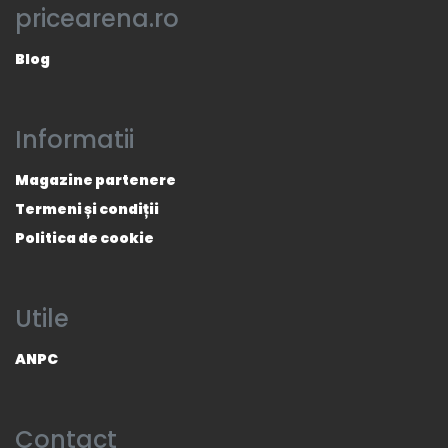
pricearena.ro
Blog
Informatii
Magazine partenere
Termeni și condiții
Politica de cookie
Utile
ANPC
Contact