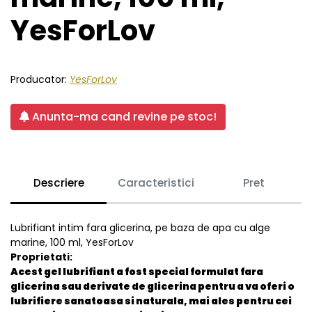
YesForLov
Producator:
YesForLov
Anunta-ma cand revine pe stoc!
Descriere
Caracteristici
Pret
Lubrifiant intim fara glicerina, pe baza de apa cu alge
marine, 100 ml, YesForLov
Proprietati:
Acest gel lubrifiant a fost special formulat fara
glicerina sau derivate de glicerina pentru a va oferi o
lubrifiere sanatoasa si naturala, mai ales pentru cei