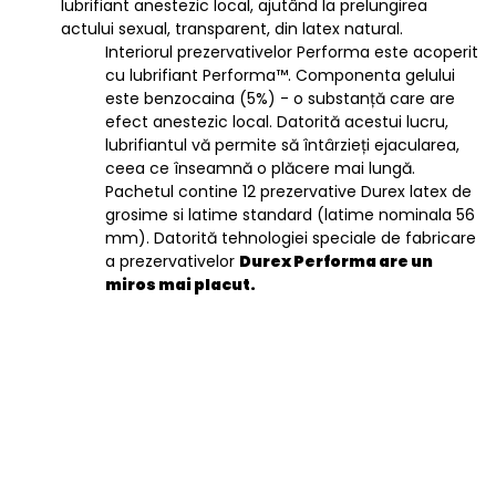
lubrifiant anestezic local, ajutând la prelungirea
actului sexual, transparent, din latex natural.
Interiorul prezervativelor Performa este acoperit
cu lubrifiant Performa™. Componenta gelului
este benzocaina (5%) - o substanță care are
efect anestezic local. Datorită acestui lucru,
lubrifiantul vă permite să întârzieți ejacularea,
ceea ce înseamnă o plăcere mai lungă.
Pachetul contine 12 prezervative Durex latex de
grosime si latime standard (latime nominala 56
mm). Datorită tehnologiei speciale de fabricare
a prezervativelor
Durex Performa
are un
miros mai placut.
General
categorie 4
Poland
EAN
5038483151860
Stare produs
Nou