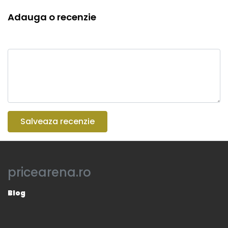
Adauga o recenzie
Salveaza recenzie
pricearena.ro
Blog