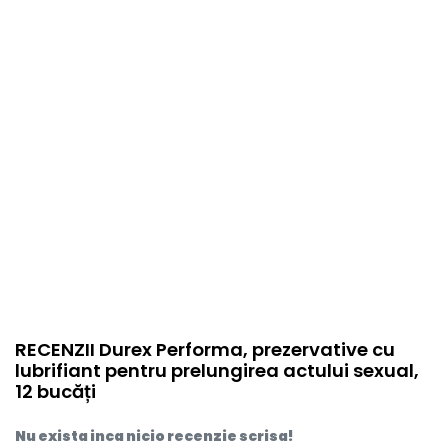
item.product_type
BAA
RECENZII Durex Performa, prezervative cu
lubrifiant pentru prelungirea actului sexual,
12 bucăți
Nu exista inca nicio recenzie scrisa!