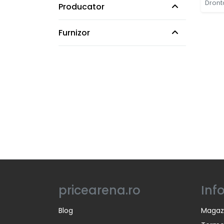
Dront
Producator
Furnizor
pricearena.ro
Inf
Blog
Magaz