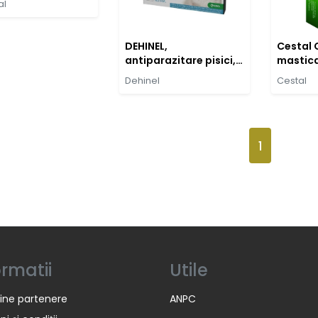
al
DEHINEL,
Cestal C
antiparazitare pisici,
mastica
230 mg/20 mg,
Dehinel
Cestal
comprimate
masticabile, 2cpr
1
ormatii
Utile
ine partenere
ANPC