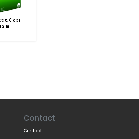
at, 8 cpr
bile
Contact
Contact