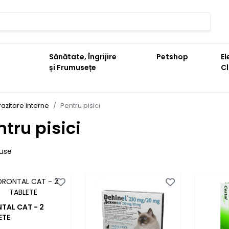
Sănătate, Îngrijire
Petshop
El
și Frumusețe
C
azitare interne
Pentru pisici
ntru pisici
use
TAL CAT - 2
ETE