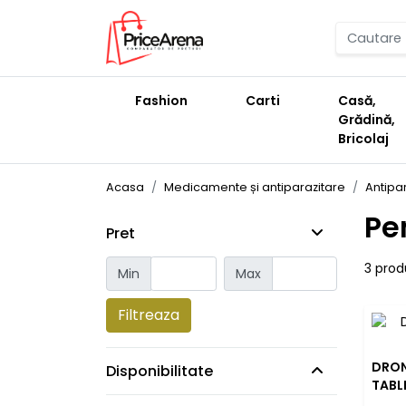
Fashion
Carti
Casă,
Grădină,
Bricolaj
Acasa
Medicamente și antiparazitare
Antipar
Pe
Pret
3 prod
Min
Max
Filtreaza
DRON
Disponibilitate
TABL